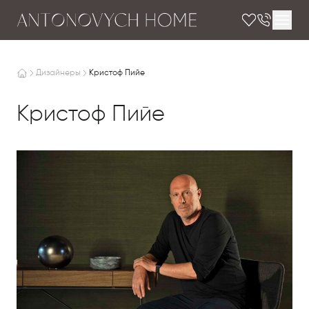
Дизайнеры
Кристоф Пийе
Кристоф Пийе