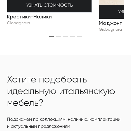
УЗНАТЬ СТОИМОСТЬ
УЗНА
Крестики-Нолики
Маджонг
Giobagnara
Giobagnara
Хотите подобрать
идеальную итальянскую
мебель?
Подскажем по коллекциям, наличию, комплектации
и актуальным предложениям