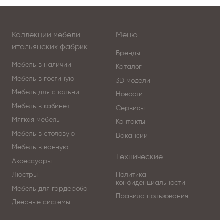
Коллекции мебели
Меню
итальянских фабрик
Бренды
Мебель в наличии
Каталог
Мебель в гостиную
3D модели
Мебель для спальни
Новости
Мебель в кабинет
Сервисы
Мягкая мебель
Контакты
Мебель в столовую
Вакансии
Мебель в ванную
Технические
Аксессуары
Люстры
Политика
конфиденциальности
Мебель для гардероба
Правила пользования
Дверные системы