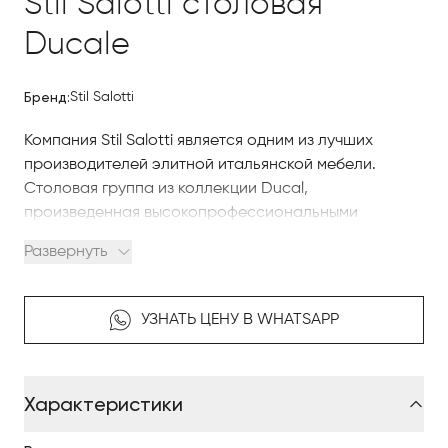
Stil Salotti столовая
Ducale
Бренд:
Stil Salotti
Компания Stil Salotti является одним из лучших
производителей элитной итальянской мебели.
Столовая группа из коллекции Ducal,
произведенная высокопрофессиональными
мастерами-мебельщиками, обладает изысканным
Развернуть
внешним видом и классическим дизайном. Высокое
качество исполнения, внимание к деталям,
разнообразие и богатство декоративной отделки
УЗНАТЬ ЦЕНУ В WHATSAPP
относят её к разряду респектабельной и элитной.
В коллекцию мебели столовой группы Ducal входят:
Характеристики
стол, стулья, кресло, шкаф, буфет, зеркало.