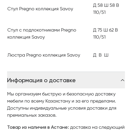
В соответствии с традициями компании Pregno в
Д 58 Ш 58 В
коллекции используются такие ценные и
Стул Pregno коллекция Savoy
110/51
изысканные материалы, как кап оливкового ясеня,
палисандр, вишня.
Стул с подлокотниками Pregno
Д 75 Ш 62 В
Вместе с этим выполняемые виды обработки и
коллекция Savoy
110/51
резьба свидетельствуют о мастерстве и богатом
опыте работы компании.
Люстра Pregno коллекция Savoy
Д В Ш
Не последнюю роль играют очень своеобразные,
инновационные и совершенно индивидуальные
отделки, наделяющие коллекцию актуальным и
Информация о доставке
уникальным характером.
Мы организуем быструю и безопасную доставку
Pregno — новый, классический образ жизни.
мебели по всему Казахстану и за его пределами.
Доступны индивидуальные условия доставки для
В дневной части виллы Pregno создала просторную
премиальных заказов.
гостиную с обеденной зоной, где применяются
Товар из наличия в Астане:
светлые тона, отбеленный кап и детали из
доставка на следующий