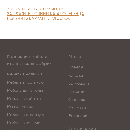
ЗАКАЗАТЬ УСЛУГУ ПРИМЕРКИ
ЗАПРОСИТЬ ПОЛНЫЙ КАТАЛОГ БРЕНДА
ПОЛУЧИТЬ ВАРИАНТЫ ОТДЕЛОК
Коллекции мебели
Меню
итальянских фабрик
Бренды
Мебель в наличии
Каталог
Мебель в гостиную
3D модели
Мебель для спальни
Новости
Мебель в кабинет
Сервисы
Мягкая мебель
Контакты
Мебель в столовую
Вакансии
Мебель в ванную
Технические