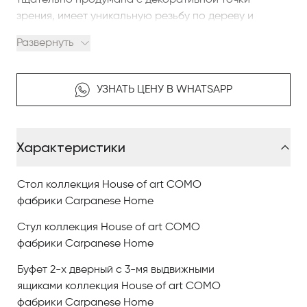
тщательно продумана с декоративной точки
зрения, имеет уникальную резьбу по дереву и
отделку, добавляющие драгоценные и уникальные
Развернуть
штрихи к коллекции.
Перфекционизм этой коллекции итальянской
УЗНАТЬ ЦЕНУ В WHATSAPP
мебели для столовой проявляется в деталях.
Мебель для столовой Carpanese Home имеет свой
Характеристики
характер и свою эстетику, провоцирующую на
эмоции.
Стол коллекция House of art COMO
Коллекция создаёт в интерьере атмосферу
фабрики Carpanese Home
рафинированной утончённости и неподвластной
Стул коллекция House of art COMO
времени элегантности.
фабрики Carpanese Home
В коллекцию мебели для столовой входят: стол,
Буфет 2-х дверный с 3-мя выдвижными
стулья, буфет, зеркало, одно дверная витрина, 3-х
ящиками коллекция House of art COMO
дверная витрина.
фабрики Carpanese Home