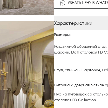
УЗНАТЬ ЦЕНУ В WHAT
Сотрудничество между порт
производителями мебели Фил
отношений портного с клиент
Характеристики
очарованный вкусом Алессан
предлагает сотрудничество, а
Размеры:
любимые ткани туринского к
Именно тогда появилась кап
Раздвижной обеденный стол,
беспрецедентное событие в м
шарами, Dоlfi столовая FD Co
которая стремится к неповто
Замысел, который вдохновил 
швейное искусство Алессанд
Стул, спинка - Capitonnè, Dоl
который на протяжении долги
рынке.
Витрина 2-дверная в стиле ар
Коллекция AM Casa создавал
Пуф на пуговицах со стально
материалы невероятно роск
столовая FD Collection