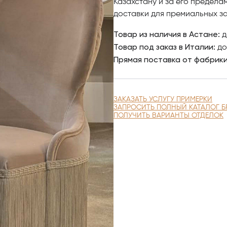
Казахстану и за его предела
качественными фото, сравни
доставки для премиальных за
заказ.
Товар из наличия в Астане:
д
По вопросам приобретения э
Товар под заказ в Италии:
до
Центр итальянской мебели A
Прямая поставка от фабрик
Dоlfi столовая 1 FD Collection
ЗАКАЗАТЬ УСЛУГУ ПРИМЕРКИ
ЗАПРОСИТЬ ПОЛНЫЙ КАТАЛОГ Б
ПОЛУЧИТЬ ВАРИАНТЫ ОТДЕЛОК