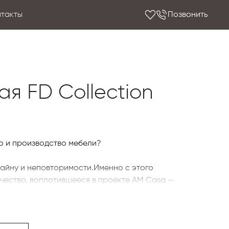
нтакты
Позвонить
вая FD Collection
о и производство мебели?
зайну и неповторимости.Именно с этого
чество, воплотившееся в проекте AM Casa —
ера, разработанной дизайнером Андреа
ой роскоши FD Collection by Dоlfi, и
ного кутюрье Алессандро Марторана.