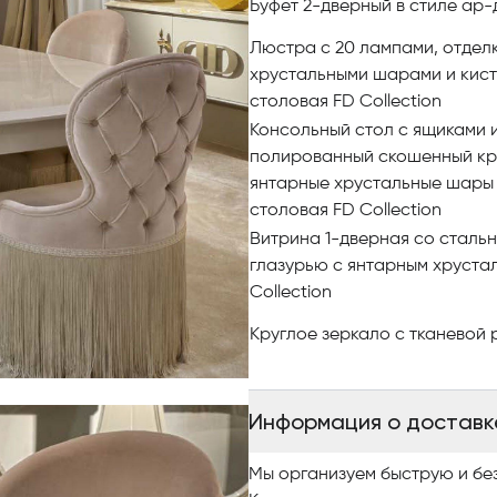
Буфет 2-дверный в стиле ар-д
Зеркально отполированная ста
собственной коллекции, акку
Люстра с 20 лампами, отдел
тканями, выбранными Алесс
хрустальными шарами и кисто
столовая FD Collection
Таким образом, кашемир, хло
Консольный стол с ящиками 
в наших шкафах, становятся
полированный скошенный кр
дома. Внимание к деталям, 
янтарные хрустальные шары и
обогащается и трансформиру
столовая FD Collection
использованием более нейтр
Витрина 1-дверная со сталь
бежевого цветов.
глазурью с янтарным хруста
Collection
Отдавая предпочтение мебели
поистине престижный и респ
Круглое зеркало с тканевой р
комфортом.
Создавайте элитный интерьер
Информация о доставк
Чтобы купить итальянскую ме
Мы организуем быструю и бе
интернет-каталог, где разн