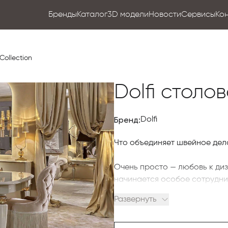
Бренды
Каталог
3D модели
Новости
Сервисы
Ко
Collection
Dоlfi столо
Бренд:
Dolfi
Что объединяет швейное дел
Очень просто — любовь к ди
начинается особое сотрудни
коллекции предметов интерь
Развернуть
Боннинни для линии современн
«облаченных» по вкусу порт