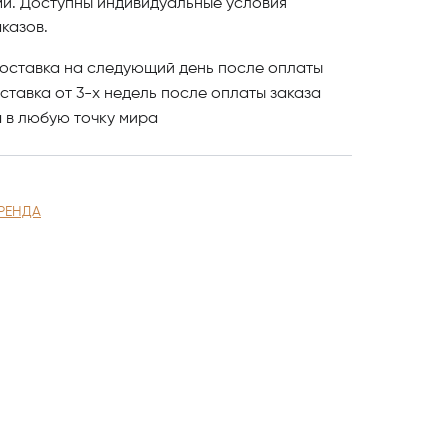
ми. Доступны индивидуальные условия
вайте понравившиеся модели и оформляйте
казов.
оставка на следующий день после оплаты
литной мебели в Астанае обращайтесь в
ставка от 3-х недель после оплаты заказа
ntonovych Home.
и
в любую точку мира
РЕНДА