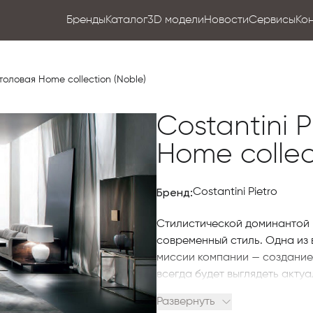
Бренды
Каталог
3D модели
Новости
Сервисы
Ко
столовая Home collection (Noble)
Costantini 
Home collec
Бренд:
Costantini Pietro
Стилистической доминантой в
современный стиль. Одна из
миссии компании — создание 
всегда будет выглядеть актуа
Развернуть
Предложение фабрики — доро