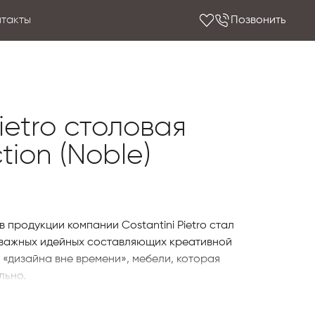
нтакты
Позвонить
Pietro столовая
tion (Noble)
 продукции компании Costantini Pietro стал
 важных идейных составляющих креативной
«дизайна вне времени», мебели, которая
льно.
гая мебель, которая демонстрирует