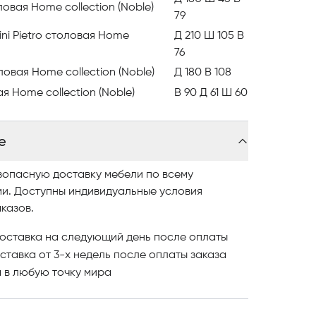
ддается механической обработке: резке,
ловая Home collection (Noble)
79
ифовке. Поверхность покрывается четырьмя
 — полиэстер для глянцевого эффекта или
ni Pietro столовая Home
Д 210 Ш 105 В
 В ассортименте обивок — многообразие
76
ричем кожи представлены в нескольких
ловая Home collection (Noble)
Д 180 В 108
ая Home collection (Noble)
В 90 Д 61 Ш 60
 итальянской компании Costantini Pietro, Вы
ый и респектабельный интерьер, наполненный
е
зопасную доставку мебели по всему
 вместе с нами!
ми. Доступны индивидуальные условия
казов.
ель в Астане компании Costantini Pietro,
лог, где разнообразные модели представлены
оставка на следующий день после оплаты
вайте понравившиеся модели и оформляйте
ставка от 3-х недель после оплаты заказа
и
в любую точку мира
литной мебели в Астане обращайтесь в