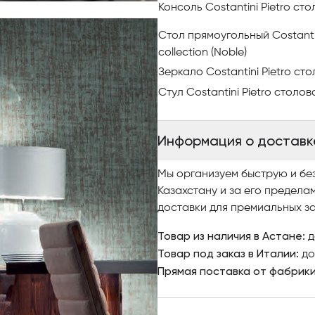
сдержанностью. Бук легко по
Консоль Costantini Pietro сто
фрезеровке, сверлению и шл
слоями лака, последний слой
Стол прямоугольный Costanti
полиуретан — для матового.
collection (Noble)
натуральных тканей и кож. П
Зеркало Costantini Pietro сто
вариантах выделки.
Стул Costantini Pietro столов
Отдавая предпочтение мебели
создаёте поистине престижн
Информация о доставк
стилем и комфортом.
Мы организуем быструю и бе
Создавайте элитный интерьер
Казахстану и за его предела
доставки для премиальных за
Чтобы купить итальянскую меб
Товар из наличия в Астане:
изучайте наш интернет-ката
д
Товар под заказ в Италии:
качественными фото, сравни
до
Прямая поставка от фабрик
заказ.
По вопросам приобретения э