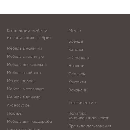
Коллекции мебели
Меню
итальянских фабрик
Бренды
Мебель в наличии
Каталог
Мебель в гостиную
3D модели
Мебель для спальни
Новости
Мебель в кабинет
Сервисы
Мягкая мебель
Контакты
Мебель в столовую
Вакансии
Мебель в ванную
Технические
Аксессуары
Люстры
Политика
конфиденциальности
Мебель для гардероба
Правила пользования
Дверные системы