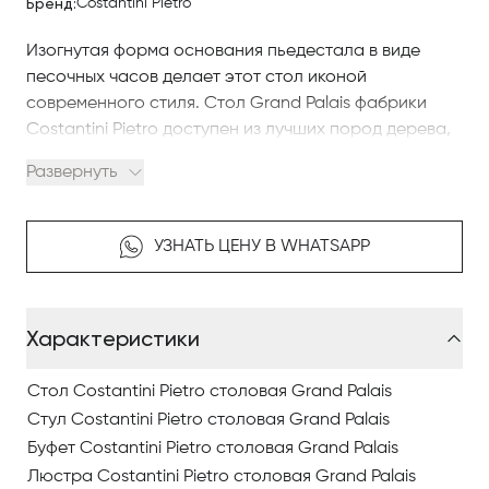
Бренд:
Costantini Pietro
Изогнутая форма основания пьедестала в виде
песочных часов делает этот стол иконой
современного стиля. Стол Grand Palais фабрики
Costantini Pietro доступен из лучших пород дерева,
чтобы создать предмет мебели с утонченной,
Развернуть
вневременной элегантностью. Grand Palais также
доступен с круглым верхом.
УЗНАТЬ ЦЕНУ В WHATSAPP
Чтобы купить итальянскую мебель в Астанае
компании Costantini Pietro, изучайте наш интернет-
каталог, где разнообразные модели представлены
Характеристики
качественными фото, сравнивайте понравившиеся
модели и оформляйте заказ.
Стол Costantini Pietro столовая Grand Palais
По вопросам приобретения элитной мебели в
Стул Costantini Pietro столовая Grand Palais
Астанае обращайтесь в Antonovich Home.
Буфет Costantini Pietro столовая Grand Palais
Люстра Costantini Pietro столовая Grand Palais