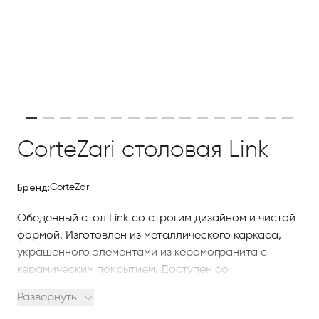
CorteZari столовая Link
Бренд:
CorteZari
Обеденный стол Link со строгим дизайном и чистой
формой. Изготовлен из металлического каркаса,
украшенного элементами из керамогранита с
керамическим покрытием. Доступен со
столешницей из стекла, дерева или керамогранита
Развернуть
с керамическим покрытием.