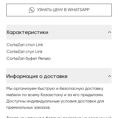
Стул Link имеет Чистый и строгий дизайн для
УЗНАТЬ ЦЕНУ В WHATSAPP
удобного и обволакивающего сиденья. Твердое
металлическое основание поддерживает сиденье с
эстетической и функциональной непрерывностью.
Характеристики
Обитый тканью, кожей или экокожей, он всегда
является главным героем в современной
обстановке.
CorteZari стол Link
CorteZari стул Link
2-дверный деревянный буфет Perseo с 2 ящиками
CorteZari буфет Perseo
простой и современной формы. Округлые формы
конструкции подчеркнуты линейностью
Информация о доставке
металлических ручек, образующих асимметричные
игры. Металлическое основание с эллиптическим
Мы организуем быструю и безопасную доставку
сечением в хроматической комбинации с манежем
мебели по всему Казахстану и за его пределами.
элегантно поддерживает структуру, придавая ей
Доступны индивидуальные условия доставки для
легкий и неформальный вид.
премиальных заказов.
Чтобы купить итальянскую мебель в Астанае