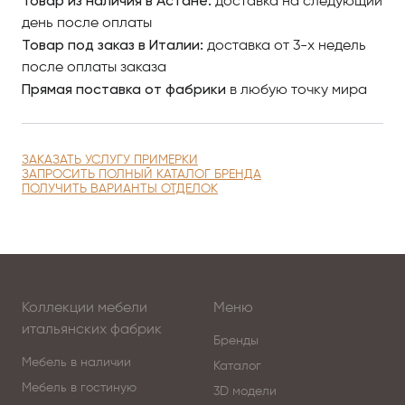
Товар из наличия в Астане:
доставка на следующий
компании CorteZari, изучайте наш интернет-каталог,
день после оплаты
где разнообразные модели представлены
Товар под заказ в Италии:
доставка от 3-х недель
качественными фото, сравнивайте понравившиеся
после оплаты заказа
модели и оформляйте заказ.
Прямая поставка от фабрики
в любую точку мира
По вопросам приобретения элитной мебели в
Астанае обращайтесь в Antonovich Home.
ЗАКАЗАТЬ УСЛУГУ ПРИМЕРКИ
ЗАПРОСИТЬ ПОЛНЫЙ КАТАЛОГ БРЕНДА
ПОЛУЧИТЬ ВАРИАНТЫ ОТДЕЛОК
Коллекции мебели
Меню
итальянских фабрик
Бренды
Мебель в наличии
Каталог
Мебель в гостиную
3D модели