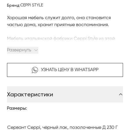
Бренд:
CEPPI STYLE
Хорошая мебель служит долго, она становится
частью дома, хранит приятные воспоминания.
Мебель итальянской фабрики Ceppi Style из этой
категории.
Развернуть
Коллекция мебели для столовой Hand-made
decorations украшена позолотой и художественной
УЗНАТЬ ЦЕНУ В WHATSAPP
росписью по чёрному лаку.
И это уже относит её к предметам роскоши.
Характеристики
Такую мебель передают следующим поколениям,
Размеры:
как семейную реликвию.
Интерьер с такими предметами — уникальный.
Сервант Ceppi, чёрный лак, позолоченные
Д 230 Г