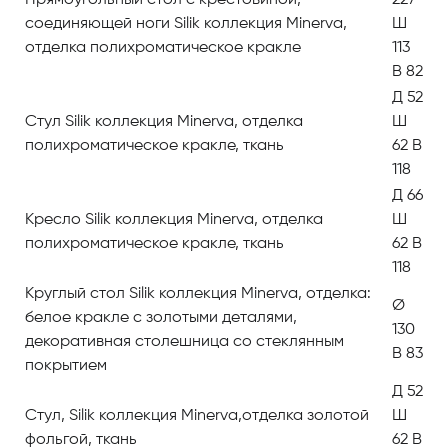
Прямоугольный стол c крестовиной,
227
мир и вызывать возвышенные чувства!
соединяющей ноги Silik коллекция Minerva,
Ш
отделка полихроматическое кракле
113
В гарнитур входят:
В 82
Д 52
Прямоугольный стол Silik коллекция Minerva
Стул Silik коллекция Minerva, отделка
Ш
Стул Silik коллекция Minerva
полихроматическое кракле, ткань
62 В
Кресло Silik коллекция Minerva
118
Круглый стол Silik коллекция Minerva
Д 66
Стул, Silik коллекция Minerva
Кресло Silik коллекция Minerva, отделка
Ш
Сервант с 2 створками и центральными ящиками Silik
полихроматическое кракле, ткань
62 В
коллекция Minerva
118
Буфет с 2 створками Silik коллекция Minerva
Круглый стол Silik коллекция Minerva, отделка:
Ø
Настольное зеркало Silik коллекция Minerva
белое кракле с золотыми деталями,
130
Сервант с 4 створками и ящиком Silik коллекция
декоративная столешница со стеклянным
В 83
Minerva
покрытием
Д 52
Стул, Silik коллекция Minerva,отделка золотой
Ш
фольгой, ткань
62 В