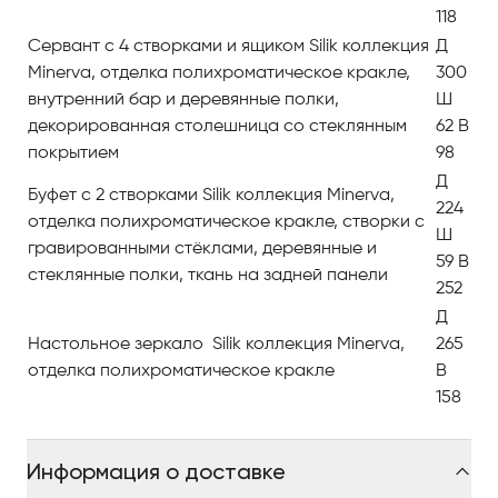
118
Сервант с 4 створками и ящиком Silik коллекция
Д
Minerva, отделка полихроматическое кракле,
300
внутренний бар и деревянные полки,
Ш
декорированная столешница со стеклянным
62 В
покрытием
98
Д
Буфет с 2 створками Silik коллекция Minerva,
224
отделка полихроматическое кракле, створки с
Ш
гравированными стёклами, деревянные и
59 В
стеклянные полки, ткань на задней панели
252
Д
Настольное зеркало Silik коллекция Minerva,
265
отделка полихроматическое кракле
В
158
Информация о доставке