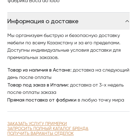
фабрика Boca do lobo
Материалы и отделка:
Блестящий черный лак и позолоченные сферы с
Информация о доставке
позолоченной латунной поверхностью с текстурой
дерева.
Мы организуем быструю и безопасную доставку
Варианты продукта:
мебели по всему Казахстану и за его пределами.
Лимитированная серия, Singular Products.
Доступны индивидуальные условия доставки для
премиальных заказов.
Настройка:
Товар из наличия в Астане:
доставка на следующий
Нестандартные размеры и цвета (лаки,
день после оплаты
металлические покрытия и деревянные виниры для
Товар под заказ в Италии:
доставка от 3-х недель
поверхности стола) доступны за дополнительную
после оплаты заказа
плату.
Прямая поставка от фабрики
в любую точку мира
Наблюдения за монтажом:
Он содержит прокладки на основании для защиты
зоны поддержки.
ЗАКАЗАТЬ УСЛУГУ ПРИМЕРКИ
ЗАПРОСИТЬ ПОЛНЫЙ КАТАЛОГ БРЕНДА
ПОЛУЧИТЬ ВАРИАНТЫ ОТДЕЛОК