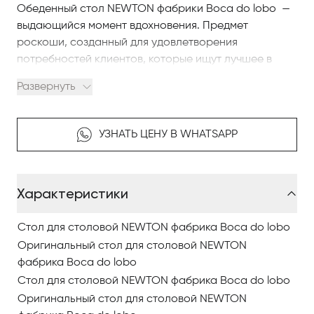
Обеденный стол NEWTON фабрики Boca do lobo —
выдающийся момент вдохновения. Предмет
роскоши, созданный для удовлетворения
потребностей клиентов, которые ищут лучшее в
современном дизайне мебели, в сочетании с
Развернуть
роскошными деталями и высококачественными
материалами.
УЗНАТЬ ЦЕНУ В WHATSAPP
Особенности продукта:
Построен из латунных сфер, соединенных для
создания выдающегося рисунка и структуры,
Характеристики
отделан черным лаком и позолочен. Его фактура
поверхности, напоминающая резаную древесину,
также позолочена.
Стол для столовой NEWTON фабрика Boca do lobo
Оригинальный стол для столовой NEWTON
Искусство и Техника:
фабрика Boca do lobo
Литье песка, пайка, литье и шлифование. Сфера
Стол для столовой NEWTON фабрика Boca do lobo
полировки для лака и лака.
Оригинальный стол для столовой NEWTON