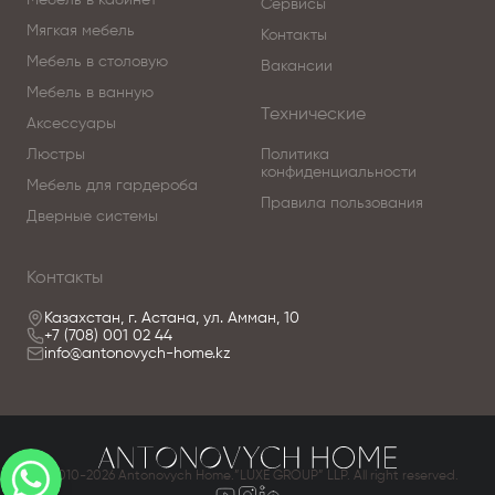
Мебель в кабинет
Сервисы
По вопросам приобретения коллекции
Мягкая мебель
Контакты
обращайтесь в Центр итальянской мебели
Мебель в столовую
Вакансии
Antonovych Home в Астанае.
Мебель в ванную
Технические
Аксессуары
Больше о фабрике Boca do lobo
Люстры
Политика
конфиденциальности
Мебель для гардероба
Правила пользования
Дверные системы
Контакты
Казахстан, г. Астана, ул. Амман, 10
+7 (708) 001 02 44
info@antonovych-home.kz
© 2010-2026 Antonovych Home.”LUXE GROUP” LLP. All right reserved.