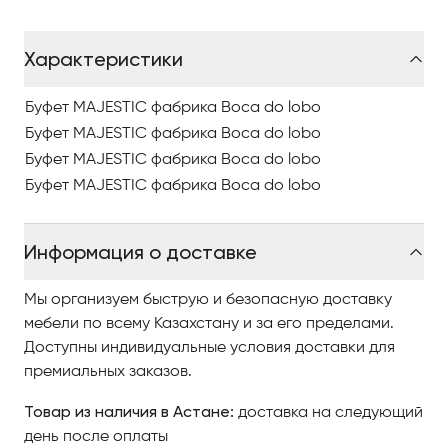
хранения, не будучи слишком внушительным.
Характеристики
Это уникальный предмет мебели, который придает
любой комнате привлекательный вид. Четыре
скрытые двери незаметно открываются во
Буфет MAJESTIC фабрика Boca do lobo
внутреннюю часть предмета, где вы найдете
Буфет MAJESTIC фабрика Boca do lobo
элегантные ящики и функциональные стеллажи.
Буфет MAJESTIC фабрика Boca do lobo
Деревянная гирлянда ручной работы драпирует
Буфет MAJESTIC фабрика Boca do lobo
сервант и действует как дверь. Часть обрамлена в
древесностружечную плиту, которая дает черному
Информация о доставке
глянцевому лаку его фактурный вид.
ОСОБЕННОСТИ ПРОДУКТА
Мы организуем быструю и безопасную доставку
Буфет ручной работы из дерева, покрытый лаком
мебели по всему Казахстану и за его пределами.
черного цвета с глянцевым лаком. С четырьмя
Доступны индивидуальные условия доставки для
дверями, в его интерьере вы найдете два ящика и
премиальных заказов.
четыре полки. Снаружи цветочная гирлянда
Товар из наличия в Астане:
доставка на следующий
изготовлена из дерева ручной работы, отделанного
день после оплаты
глянцевым лаком полупрозрачного цвета над