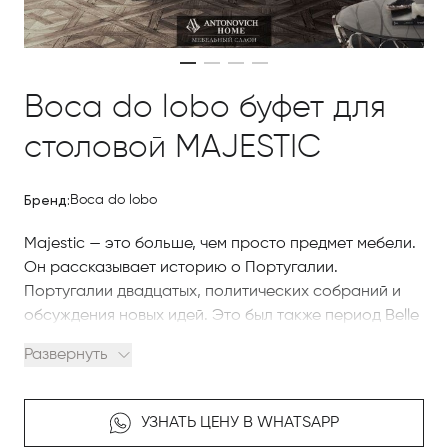
Boca do lobo буфет для
столовой MAJESTIC
Бренд:
Boca do lobo
Majestic — это больше, чем просто предмет мебели.
Он рассказывает историю о Португалии.
Португалии двадцатых, политических собраний и
обсуждения новых идей. Это был также период Belle
Epoch, время писателей и художников. Чтобы
Развернуть
почтить этот период и это символическое кафе
Majestic, Boca do Lobo разработала Majestic,
современный черный буфет, очень стильный,
УЗНАТЬ ЦЕНУ В WHATSAPP
который обеспечивает достаточно места для