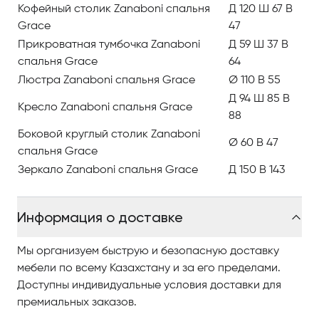
восхитительных резных рамах, диваны с
Кофейный столик Zanaboni спальня
Д 120 Ш 67 В
закруглёнными подлокотниками, на деревянных
Grace
47
каркасах, резных ножках, столики на изящных
Прикроватная тумбочка Zanaboni
Д 59 Ш 37 В
резных ножках и стулья — всё это многообразие
спальня Grace
64
мебели позволит создать атмосферу дворцовых
Люстра Zanaboni спальня Grace
Ø 110 В 55
покоев в спальной комнате.
Д 94 Ш 85 В
Кресло Zanaboni спальня Grace
88
При производстве современной мебели от Zanaboni
Боковой круглый столик Zanaboni
учитывается каждая мелочь. Конструкция каркаса,
Ø 60 В 47
спальня Grace
подушек, пропорции подлокотников и спинок, все
Зеркало Zanaboni спальня Grace
Д 150 В 143
это рассчитывается так чтобы человек, который
сидел в кресле чувствовал себя максимально
удобно.
Информация о доставке
Большое внимание уделяется тканям, в
Мы организуем быструю и безопасную доставку
распоряжении компании более 260 образов, что
мебели по всему Казахстану и за его пределами.
позволяет создавать уникальные и качественные
Доступны индивидуальные условия доставки для
модели. Для каркаса мебели используется
премиальных заказов.
натуральное дерево, которое тщательно обирают