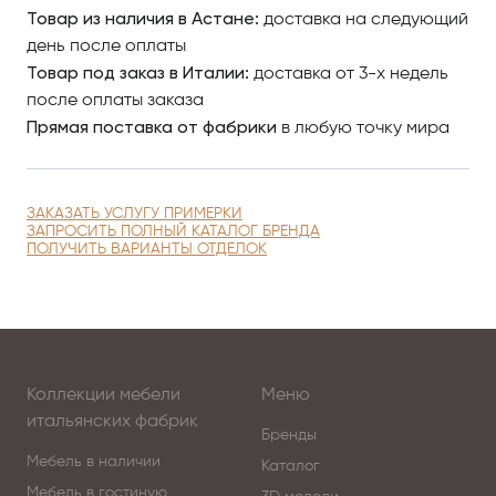
специалисты компании.
Товар из наличия в Астане:
доставка на следующий
день после оплаты
Изысканность, красота, элегантность,
Товар под заказ в Италии:
доставка от 3-х недель
эксклюзивность, высокое качество, экологичность —
после оплаты заказа
всё это позволяет отнести мебель Zanaboni к
Прямая поставка от фабрики
в любую точку мира
классу премиум.
ЗАКАЗАТЬ УСЛУГУ ПРИМЕРКИ
ЗАПРОСИТЬ ПОЛНЫЙ КАТАЛОГ БРЕНДА
ПОЛУЧИТЬ ВАРИАНТЫ ОТДЕЛОК
Коллекции мебели
Меню
итальянских фабрик
Бренды
Мебель в наличии
Каталог
Мебель в гостиную