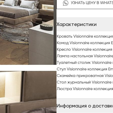
наполнением в отделке из кож
УЗНАТЬ ЦЕНУ В WHAT
Чтобы купить итальянскую меб
наш интернет-каталог, где 
Характеристики
качественными фото, сравни
заказ.
Кровать Visionnaire коллекци
По вопросам приобретения э
Комод Visionnaire коллекция 
Antonovich Home.
Кресло Visionnaire коллекция
Лампа настольная Visionnair
Туалетный столик Visionnaire
Стул Visionnaire коллекция E
Скамейка прикроватная Visio
Стол журнальный Visionnaire
Люстра Visionnaire коллекци
Информация о доставк