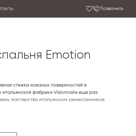
нтакты
Позвонить
 спальня Emotion
ивная стежка кожаных поверхностей в
 итальянской фабрики Visionnaire еще раз
ень мастерства итальянских ремесленников.
 дополнительными элементами — полками с
щиками. Структура выполнена из корневища
овой отделке Champagne; панели с