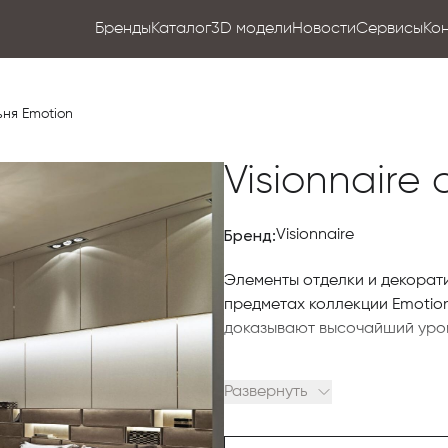
Бренды
Каталог
3D модели
Новости
Сервисы
Ко
ьня Emotion
Visionnaire
Бренд:
Visionnaire
Элементы отделки и декорат
предметах коллекции Emotion
доказывают высочайший уров
Изголовье кровати оснащено
Развернуть
подсветкой и встроенными я
эвкалиптового дерева в мат