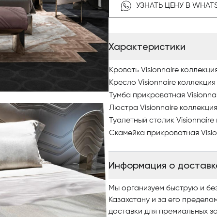
Чтобы купить итальянскую меб
УЗНАТЬ ЦЕНУ В WHAT
наш интернет-каталог, где 
качественными фото, сравни
заказ.
Характеристики
По вопросам приобретения э
Antonovich Home.
Кровать Visionnaire коллекци
Кресло Visionnaire коллекция
Тумба прикроватная Visionnai
Люстра Visionnaire коллекция
Туалетный столик Visionnaire
Скамейка прикроватная Visio
Информация о доставк
Мы организуем быструю и бе
Казахстану и за его предела
доставки для премиальных за