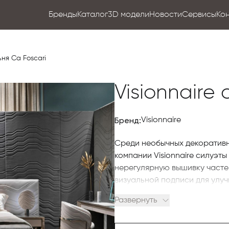
Бренды
Каталог
3D модели
Новости
Сервисы
Ко
ьня Ca Foscari
Visionnaire
Бренд:
Visionnaire
Среди необычных декоративны
компании Visionnaire силуэт
нерегулярную вышивку часте
визуальной подписи для улуч
характеризующейся прочной 
Развернуть
широким изогнутым силуэтом