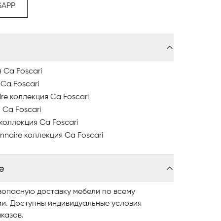
ель в Астанае компании Visionnaire, изучайте
SAPP
разнообразные модели представлены
вайте понравившиеся модели и оформляйте
литной мебели в Астанае обращайтесь в
я Ca Foscari
 Ca Foscari
re коллекция Ca Foscari
 Ca Foscari
 коллекция Ca Foscari
nnaire коллекция Ca Foscari
е
зопасную доставку мебели по всему
ми. Доступны индивидуальные условия
казов.