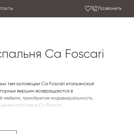
нтакты
Позвонить
 спальня Ca Foscari
х тем коллекции Ca Foscari итальянской
ы горных вершин возвращаются в
й мебели, приобретая индивидуальность
шения изголовья Ca Foscari,
внешней рамой и внутренней обивкой, с
.