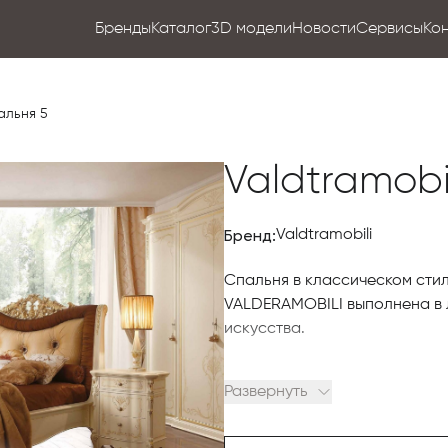
Бренды
Каталог
3D модели
Новости
Сервисы
Ко
альня 5
Valdtramobi
Бренд:
Valdtramobili
Спальня в классическом сти
VALDERAMOBILI выполнена в 
искусства.
При производстве этого гар
Развернуть
экологичные материалы и ка
требованиям, предъявляемым