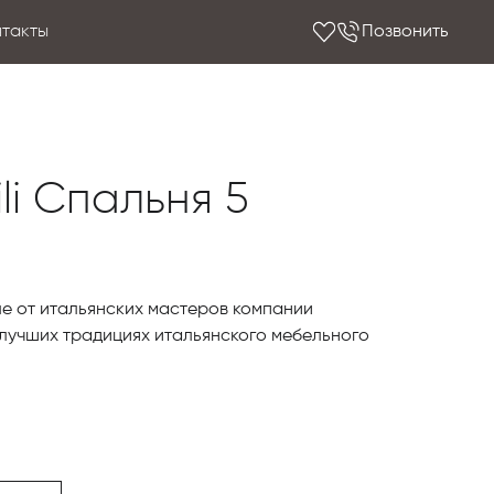
нтакты
Позвонить
li Спальня 5
ле от итальянских мастеров компании
лучших традициях итальянского мебельного
нитура применялись лишь натуральные
чественная фурнитура, отвечающая всем
 к изделиям подобного класса.