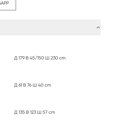
SAPP
проигрышно смотреться в вашем интерьере.
ватью, прикроватной тумбой, комодом,
одит лампа. По запросу можно заказать
Д 179 В 45/150 Ш 230 cm
Д 61 В 76 Ш 40 cm
Д 135 В 123 Ш 57 cm