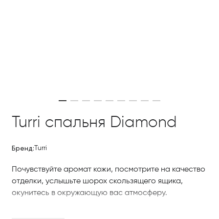
Turri спальня Diamond
Бренд:
Turri
Почувствуйте аромат кожи, посмотрите на качество
отделки, услышьте шорох скользящего ящика,
окунитесь в окружающую вас атмосферу.
Всё это «роскошь». Роскошь коллекции мебели для