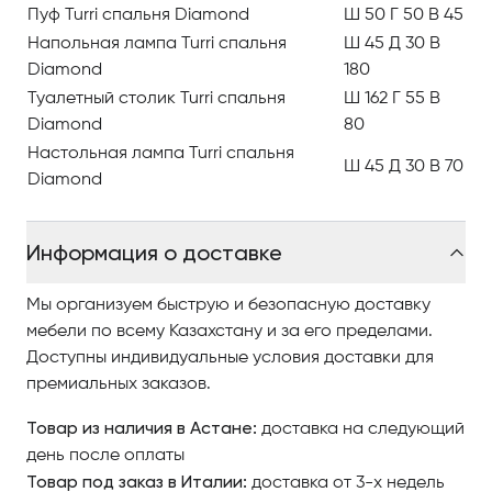
Турри глубокое понимание своих стремлений.
Пуф Turri спальня Diamond
Ш 50 Г 50 В 45
Напольная лампа Turri спальня
Ш 45 Д 30 В
Отделка данной линейки представлена в
Diamond
180
нескольких вариантах, во внешнем виде мебели
Туалетный столик Turri спальня
Ш 162 Г 55 В
привлекает изысканный орнамент в качестве
Diamond
80
позолоченной окантовки с замочком.
Настольная лампа Turri спальня
Ш 45 Д 30 В 70
Diamond
Изголовье кровати декорировано пряжками.
Каждый предмет мебели оборудован практичной
Информация о доставке
комплектацией, которая легка и доступна, вмещает
достаточное количество вещей и аксессуаров,
Мы организуем быструю и безопасную доставку
сохраняя внутренний порядок.
мебели по всему Казахстану и за его пределами.
Доступны индивидуальные условия доставки для
Высокое качество, надежность, долговечность
премиальных заказов.
мебели достигаются использованием
высококачественных материалов, редкой породы
Товар из наличия в Астане:
доставка на следующий
древесины и ручным трудом.
день после оплаты
Товар под заказ в Италии:
доставка от 3-х недель