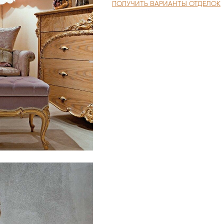
ПОЛУЧИТЬ ВАРИАНТЫ ОТДЕЛОК
материалов.
Роскошь и неповторимый сти
потрясают воображение даже
Краснодеревщики MEDEA с о
дерева и тканей, ведь это ж
вложенные в них усилия.
Для разработки каждой моде
созидательный подход и твор
результатом чего является 
красота с элементами антич
Роскошная двуспальная крова
декорированные капитоне, п
консоли — всё это наполнен
неповторимой отделки, выпо