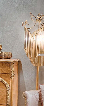
Элитный текстиль, резьба по
шпонирование, лакировки, к
— это и многое другое позв
современного мебельного ма
Вы можете заказать мебель M
Antonovich Home.
Казахстан, Астана
Кабанбай батыра проспект, 
+7 (776) 111-01-10