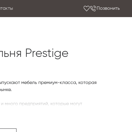
нтакты
Позвонить
ьня Prestige
ыпускают мебель премиум-класса, которая
ынке.
 и много предприятий, которые могут
вой историей своего развития.
ся Medea Mobili, основанная в 1905 году.