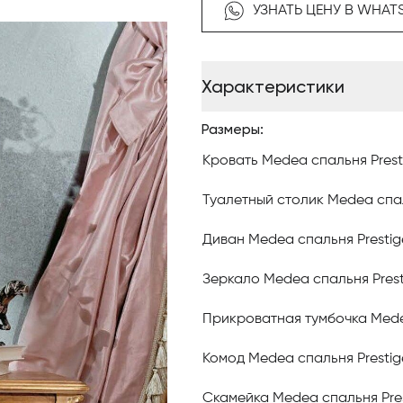
УЗНАТЬ ЦЕНУ В WHAT
Изначально предприятие бы
дорогостоящей мебели с при
деревообработки.
Характеристики
С течением времени менялис
Размеры:
ассортимент и стиль, однако
принципа производства мебе
Кровать Medea спальня Prest
Великолепный внешний вид к
Туалетный столик Medea спал
достигается не только благо
отбора материалов.
Диван Medea спальня Prestig
Зеркало Medea спальня Prest
К древесине здесь относятся
шпон дорогостоящих пород, 
Прикроватная тумбочка Mede
оттенок древесины.
Комод Medea спальня Prestig
Благодаря этому достигаетс
мебели.
Скамейка Medea спальня Pre