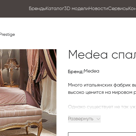
Бренды
Каталог
3D модели
Новости
Сервисы
Ко
restige
Medea спал
Бренд:
Medea
Много итальянских фабрик в
высоко ценится на мировом р
Однако существует не так уж
похвастаться более чем веко
Развернуть
Одной из таких фабрик являет