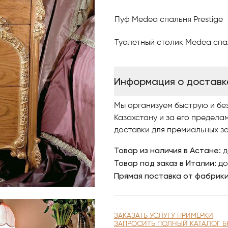
Также особое внимание уделя
Пуф Medea спальня Prestige
используемых в производстве
Туалетный столик Medea спал
Волшебное сочетание фантаз
чувственность, гармония фо
материалов!
Информация о доставк
Полная свобода творчества,
Мы организуем быструю и бе
Казахстану и за его предела
Потрясающая возможность дл
доставки для премиальных за
мастеров фабрики Medea отк
Товар из наличия в Астане:
д
Товар под заказ в Италии:
Великолепные модели мебели
до
Прямая поставка от фабрик
своим неповторимым изящест
отменным стилем исполнения
Классические спальни PREST
ЗАКАЗАТЬ УСЛУГУ ПРИМЕРКИ
элегантности, гармонии форм
ЗАПРОСИТЬ ПОЛНЫЙ КАТАЛОГ Б