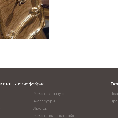
и итальянских фабрик
Тех
Мебель в ванную
Пол
Аксессуары
Пра
и
Люстры
Мебель для гардероба