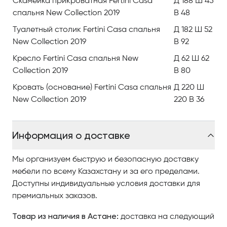
Скамейка прикроватная Fertini Casa
Д 188 Ш 45
португальских лесов, экологически чистая, а
спальня New Collection 2019
В 48
текстиль, украшающий поверхность поражает
Туалетный столик Fertini Casa спальня
Д 182 Ш 52
красотой и разнообразием.
New Collection 2019
В 92
Бренд занимает лидирующие позиции в мире
Кресло Fertini Casa спальня New
Д 62 Ш 62
интерьера благодаря профессионалам,
Collection 2019
В 80
работающим на фабрике и использованию
Кровать (основание) Fertini Casa спальня
Д 220 Ш
современных технологий. Изделия обладают
New Collection 2019
220 В 36
отличными качественными характеристиками и
интересным дизайнерским решением.
Информация о доставке
Стремление производить стильную дизайнерскую
мебель покорило сердца покупателей во многих
Мы организуем быструю и безопасную доставку
странах.
мебели по всему Казахстану и за его пределами.
Доступны индивидуальные условия доставки для
Отдавая предпочтение мебели португальской
премиальных заказов.
компании Fertini Casa, Вы создаёте поистине
Товар из наличия в Астане:
престижный и респектабельный интерьер,
доставка на следующий