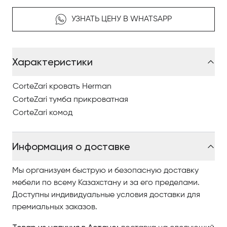
покрывают деревянное изголовье и каркас кровати.
Каркас из массива дерева и точеные ножки могут
УЗНАТЬ ЦЕНУ В WHATSAPP
быть выполнены во всех вариантах отделки образца
для идеального сочетания с покрывалом кровати и
оригинальной вставки в самые современные
Характеристики
интерьеры.
Чтобы купить итальянскую мебель в Астанае
CorteZari кровать Herman
компании CorteZari, изучайте наш интернет-каталог,
CorteZari тумба прикроватная
где разнообразные модели представлены
CorteZari комод
качественными фото, сравнивайте понравившиеся
модели и оформляйте заказ.
Информация о доставке
По вопросам приобретения элитной мебели в
Мы организуем быструю и безопасную доставку
Астанае обращайтесь в Antonovich Home.
мебели по всему Казахстану и за его пределами.
Доступны индивидуальные условия доставки для
премиальных заказов.