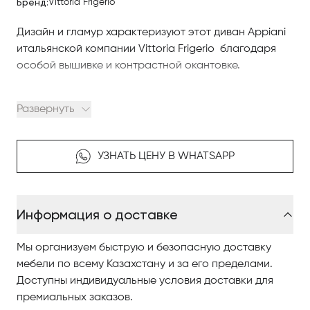
Бренд:
Vittoria Frigerio
Дизайн и гламур характеризуют этот диван Appiani
итальянской компании Vittoria Frigerio благодаря
особой вышивке и контрастной окантовке.
Диваны, кресла, диваны среднего размера и
Развернуть
аксессуары от Vittoria Frigerio доступны в широком
ассортименте однотонных или набивных тканей,
шкур и кожи. Широкий выбор отделок означает, что
УЗНАТЬ ЦЕНУ В WHATSAPP
каждый найдет что-то для себя, что обеспечит
наилучшее решение для удовлетворения личных
предпочтений, а также требований интерьера и
Информация о доставке
мебели. Здесь вы можете скачать информационный
бюллетень, объясняющий различные доступные
Мы организуем быструю и безопасную доставку
варианты.
мебели по всему Казахстану и за его пределами.
Доступны индивидуальные условия доставки для
Создавайте элитный интерьер вместе с нами!
премиальных заказов.