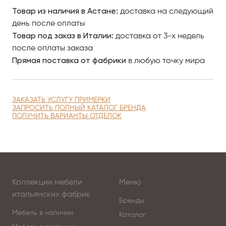
Чтобы купить итальянскую мебель в Астанае
Товар из наличия в Астане:
доставка на следующий
компании Vittoria Frigerio, изучайте наш интернет-
день после оплаты
каталог, где разнообразные модели представлены
Товар под заказ в Италии:
доставка от 3-х недель
качественными фото, сравнивайте понравившиеся
после оплаты заказа
модели и оформляйте заказ.
Прямая поставка от фабрики
в любую точку мира
По вопросам приобретения элитной мебели в
Астанае обращайтесь в Antonovich Home.
ЗАКАЗАТЬ УСЛУГУ ПРИМЕРКИ
ЗАПРОСИТЬ ПОЛНЫЙ КАТАЛОГ БРЕНДА
ПОЛУЧИТЬ ВАРИАНТЫ ОТДЕЛОК
Коллекции мебели
Меню
итальянских фабрик
Бренды
Мебель в наличии
Каталог