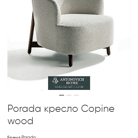
Porada кресло Copine
wood
Бренд:
Porada