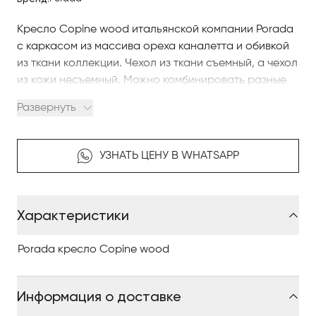
Кресло Copine wood итальянской компании Porada
с каркасом из массива ореха каналетта и обивкой
из ткани коллекции. Чехол из ткани съемный, а чехол
из кожи несъемный. Можно комбинировать разные
ткани для внешней и внутренней частей мягкой
Развернуть
конструкции. Внутренняя оболочка из фанеры
тополя и массива ели с сиденьем с ремнем.
Набивка выполнена из ударопрочного полиуретана
УЗНАТЬ ЦЕНУ В WHATSAPP
различной плотности.
Чтобы купить итальянскую мебель в Астанае
Характеристики
компании Porada, изучайте наш интернет-каталог,
где разнообразные модели представлены
качественными фото, сравнивайте понравившиеся
Porada кресло Copine wood
модели и оформляйте заказ.
Информация о доставке
По вопросам приобретения элитной мебели в