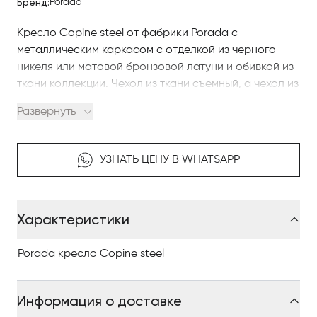
Бренд:
Porada
Кресло Copine steel от фабрики Porada с
металлическим каркасом с отделкой из черного
никеля или матовой бронзовой латуни и обивкой из
ткани коллекции. Чехол из ткани съемный, а чехол из
кожи несъемный. Можно комбинировать разные
Развернуть
ткани для внешней и внутренней частей мягкой
конструкции. Внутренняя оболочка из фанеры
тополя и массива ели с сиденьем с ремнем.
УЗНАТЬ ЦЕНУ В WHATSAPP
Набивка выполнена из ударопрочного полиуретана
различной плотности.
Характеристики
Чтобы купить итальянскую мебель в Астанае
компании Porada, изучайте наш интернет-каталог,
где разнообразные модели представлены
Porada кресло Copine steel
качественными фото, сравнивайте понравившиеся
модели и оформляйте заказ.
Информация о доставке