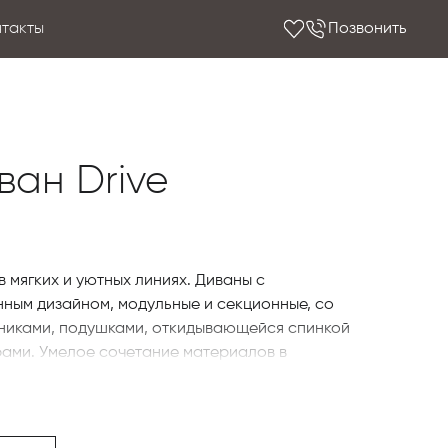
нтакты
Позвонить
иван Drive
 мягких и уютных линиях. Диваны с
ным дизайном, модульные и секционные, со
никами, подушками, откидывающейся спинкой
рами. Умелое сочетание материалов в
нсом между формой и функциональностью.
ель в Астане компании Giorgetti, изучайте