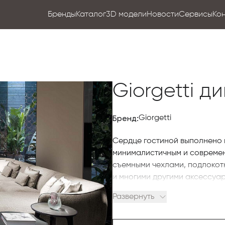
Бренды
Каталог
3D модели
Новости
Сервисы
Ко
Giorgetti д
Бренд:
Giorgetti
Сердце гостиной выполнено в
минималистичным и современ
съемными чехлами, подлокот
и многими другими аксессуа
сочетании с идеальным бала
Развернуть
Чтобы купить итальянскую меб