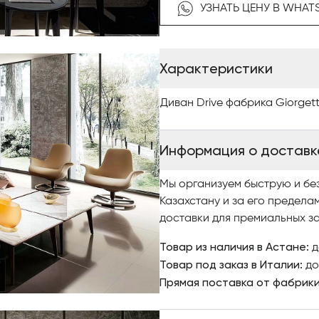
наш интернет-каталог, где 
УЗНАТЬ ЦЕНУ В WHAT
качественными фото, сравни
заказ.
Характеристики
По вопросам приобретения э
Antonovych Home.
Диван Drive фабрика Giorgett
Информация о доставк
Мы организуем быструю и бе
Казахстану и за его предела
доставки для премиальных за
Товар из наличия в Астане:
д
Товар под заказ в Италии:
до
Прямая поставка от фабрик