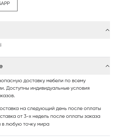
разнообразные модели представлены
SAPP
вайте понравившиеся модели и оформляйте
литной мебели в Астане обращайтесь в
i
е
зопасную доставку мебели по всему
ми. Доступны индивидуальные условия
казов.
оставка на следующий день после оплаты
ставка от 3-х недель после оплаты заказа
и
в любую точку мира