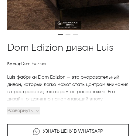
Dom Edizion диван Luis
Бренд:
Dom Edizioni
Luis
фабрики Dom Edizion — это очаровательный
диван, который легко может стать центром внимания
в пространстве, в котором он расположен. Его
дизайн, отдаленно напоминающий эпоху
Возрождения, стал уникальным благодаря
Развернуть
продуманной конструкции спинки, конструкции
подлокотников и изысканной ножке, изготовленной
из металла с помощью гальванической техники.
УЗНАТЬ ЦЕНУ В WHATSAPP