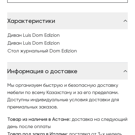
Задняя часть дивана и спинка были тщательно
продуманы, чтобы сделать их идеальными и
Характеристики
подходящими для посередине комнаты. Сиденье
состоит из уникальных подушек, и оно идеально
Диван Luis Dom Edizion
однородное и прочное благодаря тщательной
комбинации полиуретана, который расширяется с
Диван Luis Dom Edizion
точки зрения разной ширины, и пены с эффектом
Стол журнальный Dom Edizion
памяти.
Информация о доставке
Чтобы купить итальянскую мебель в Астанае
компании Dom Edizioni, изучайте наш интернет-
Мы организуем быструю и безопасную доставку
каталог, где разнообразные модели представлены
мебели по всему Казахстану и за его пределами.
качественными фото, сравнивайте понравившиеся
Доступны индивидуальные условия доставки для
модели и оформляйте заказ.
премиальных заказов.
По вопросам приобретения элитной мебели в
Товар из наличия в Астане:
доставка на следующий
Астанае обращайтесь в Antonovich Home.
день после оплаты
Товар под заказ в Италии:
доставка от 3-х недель