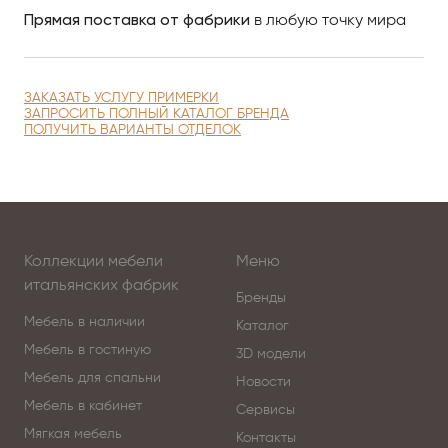
Прямая поставка от фабрики
в любую точку мира
ЗАКАЗАТЬ УСЛУГУ ПРИМЕРКИ
ЗАПРОСИТЬ ПОЛНЫЙ КАТАЛОГ БРЕНДА
ПОЛУЧИТЬ ВАРИАНТЫ ОТДЕЛОК
Коллекции мебели
Меню
итальянских фабрик
Бренды
Мебель в наличии
Каталог
Мебель в гостиную
3D модели
Мебель для спальни
Новости
Мебель в кабинет
Сервисы
Мягкая мебель
Контакты