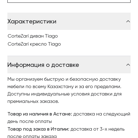
них сидит.
Характеристики
Чтобы купить итальянскую мебель в Астанае
компании CorteZari, изучайте наш интернет-каталог,
где разнообразные модели представлены
CorteZari диван Tiago
качественными фото, сравнивайте понравившиеся
CorteZari кресло Tiago
модели и оформляйте заказ.
Информация о доставке
По вопросам приобретения элитной мебели в
Астанае обращайтесь в Antonovich Home.
Мы организуем быструю и безопасную доставку
мебели по всему Казахстану и за его пределами.
Доступны индивидуальные условия доставки для
премиальных заказов.
Товар из наличия в Астане:
доставка на следующий
день после оплаты
Товар под заказ в Италии:
доставка от 3-х недель
после оплаты заказа