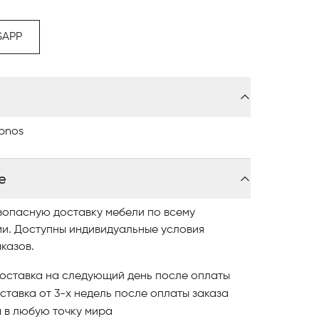
лог, где разнообразные модели представлены
вайте понравившиеся модели и оформляйте
SAPP
литной мебели в Астанае обращайтесь в
ypnos
е
зопасную доставку мебели по всему
ми. Доступны индивидуальные условия
казов.
оставка на следующий день после оплаты
ставка от 3-х недель после оплаты заказа
и
в любую точку мира