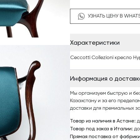
изучайте наш интернет-ката
качественными фото, сравни
УЗНАТЬ ЦЕНУ В WHAT
заказ.
По вопросам приобретения э
Характеристики
Antonovich Home.
Ceccotti Collezioni кресло H
Информация о доставк
Мы организуем быструю и бе
Казахстану и за его предела
доставки для премиальных за
Товар из наличия в Астане:
д
Товар под заказ в Италии:
до
Прямая поставка от фабрик