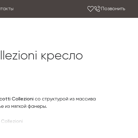
нтакты
Позвонить
llezioni кресло
tti Collezioni
со структурой из массива
е из мягкой фанеры.
Collezioni
ель в Астанае компании Ceccotti Collezioni,