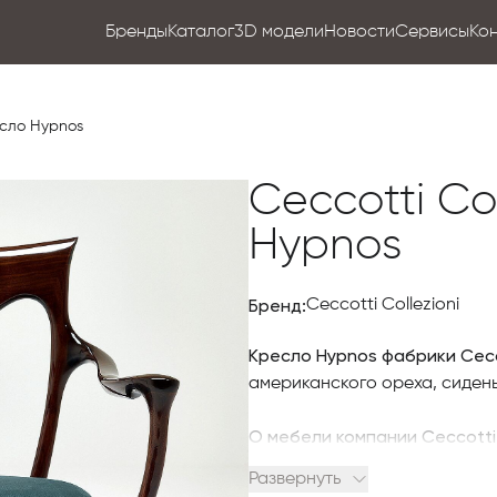
Бренды
Каталог
3D модели
Новости
Сервисы
Ко
ресло Hypnos
Ceccotti Co
Hypnos
Бренд:
Ceccotti Collezioni
Кресло Hypnos фабрики Cecco
американского ореха, сидень
О мебели компании Ceccotti 
Развернуть
Чтобы купить итальянскую меб