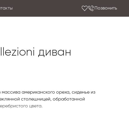
нтакты
Позвонить
llezioni диван
из массива американского ореха, сиденье из
теклянной столешницей, обработанной
еребристого цвета.
Collezioni