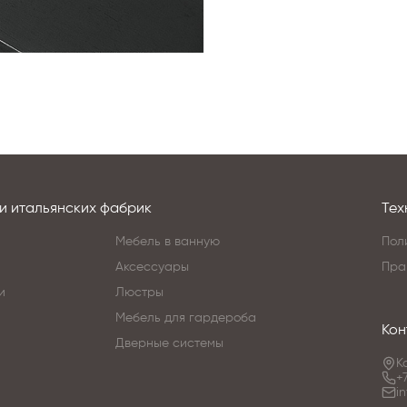
и итальянских фабрик
Тех
Мебель в ванную
Пол
Аксессуары
Пра
и
Люстры
Мебель для гардероба
Кон
Дверные системы
К
+
i