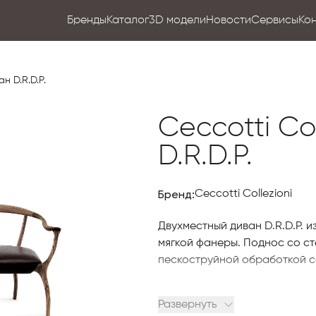
Бренды
Каталог
3D модели
Новости
Сервисы
Ко
ан D.R.D.P.
Ceccotti Co
D.R.D.P.
Бренд:
Ceccotti Collezioni
Двухместный диван D.R.D.P. 
мягкой фанеры.
Поднос со с
пескоструйной обработкой с
О мебели компании Ceccotti 
Развернуть