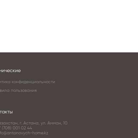
нические
итика конфиденциальности
вила пользования
такты
азахстан, г. Астана, ул. Амман, 10
7 (708) 001 02 44
nfo@antonovych-home.kz