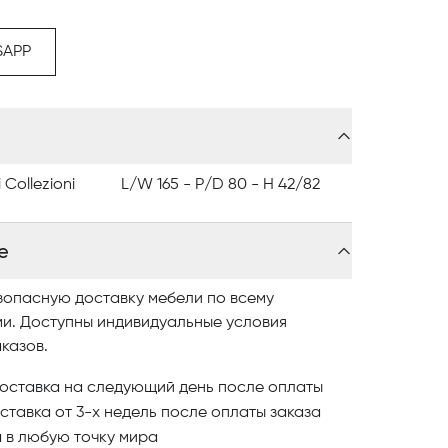
ель в Астанае компании Ceccotti Collezioni,
лог, где разнообразные модели представлены
SAPP
вайте понравившиеся модели и оформляйте
литной мебели в Астанае обращайтесь в
 Collezioni
L/W 165 - P/D 80 - H 42/82
е
зопасную доставку мебели по всему
ми. Доступны индивидуальные условия
казов.
оставка на следующий день после оплаты
ставка от 3-х недель после оплаты заказа
и
в любую точку мира