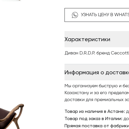
Чтобы купить итальянскую меб
изучайте наш интернет-ката
УЗНАТЬ ЦЕНУ В WHAT
качественными фото, сравни
заказ.
Характеристики
По вопросам приобретения э
Antonovich Home.
Диван D.R.D.P. бренд Ceccotti
Информация о доставк
Мы организуем быструю и бе
Казахстану и за его предела
доставки для премиальных за
Товар из наличия в Астане:
д
Товар под заказ в Италии:
до
Прямая поставка от фабрик