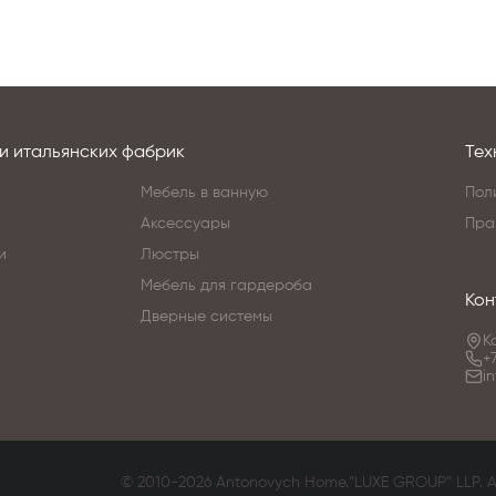
и итальянских фабрик
Тех
Мебель в ванную
Пол
Аксессуары
Пра
и
Люстры
Мебель для гардероба
Кон
Дверные системы
К
+
i
© 2010-2026 Antonovych Home.”LUXE GROUP” LLP. All 