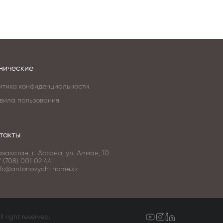
нические
итика конфиденциальности
вила пользования
такты
азахстан, г. Астана, ул. Амман, 10
7 (708) 001 02 44
nfo@antonovych-home.kz
right reserved.