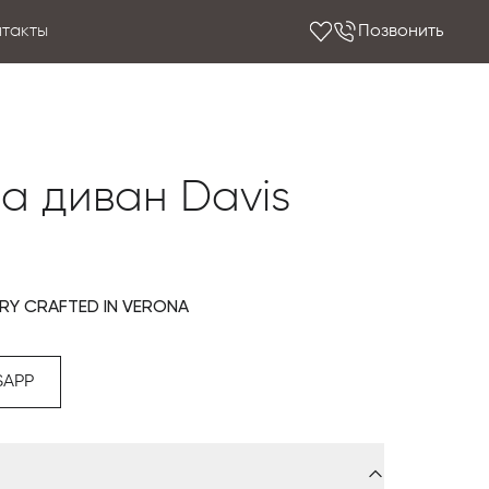
нтакты
Позвонить
a диван Davis
URY CRAFTED IN VERONA
SAPP