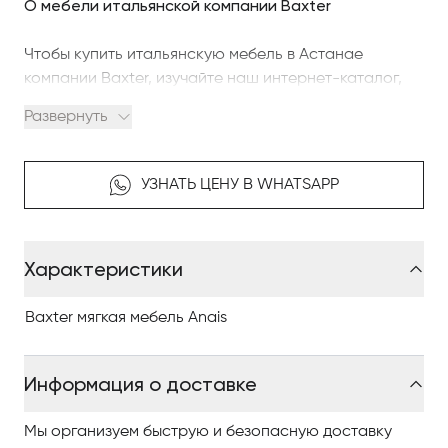
О мебели итальянской компании Baxter
Чтобы купить итальянскую мебель в Астанае
компании Baxter, изучайте наш интернет-каталог,
где разнообразные модели представлены
Развернуть
качественными фото, сравнивайте понравившиеся
модели и оформляйте заказ.
УЗНАТЬ ЦЕНУ В WHATSAPP
По вопросам приобретения элитной мебели в
Астанае обращайтесь в Antonovich Home.
Характеристики
Baxter мягкая мебель Anais
Информация о доставке
Мы организуем быструю и безопасную доставку