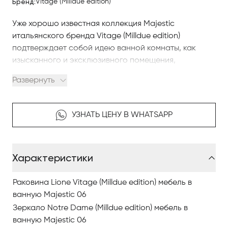
Бренд:
Vitage (Milldue edition)
Уже хорошо известная коллекция Majestic
итальянского бренда Vitage (Milldue edition)
подтверждает собой идею ванной комнаты, как
изысканного и эксклюзивного помещения,
продиктованного использованием изящных
Развернуть
формальных решений.
Для этой серии характерна красота стекла, ценные
УЗНАТЬ ЦЕНУ В WHATSAPP
детали и мягкие, обволакивающие формы.
Конкретное видение идеи ванной комнаты, полное
очарования, навеянное современным взглядом, но
Характеристики
сильно привязанное к традициям, в которой
изысканные детали с нотками деко навевают
элегантную атмосферу, не знающую времени.
Раковина Lione Vitage (Milldue edition) мебель в
ванную Majestic 06
Настоящая икона коллекции Majestic —
Зеркало Notre Dame (Milldue edition) мебель в
металлическая ножка — предлагается более
ванную Majestic 06