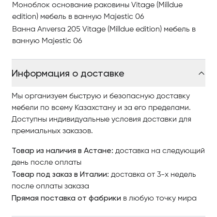
фигурной формы, в соответствии с ручкой лёгкого и
Моноблок основание раковины Vitage (Milldue
деликатного дизайна.
edition) мебель в ванную Majestic 06
Ванна Anversa 205 Vitage (Milldue edition) мебель в
Тумба для раковины сверхсветлое из столешница
ванную Majestic 06
стекло velvet pearl со скошенной кромкой, профиль
столешницы и ножки Anversa из хромированной
Информация о доставке
стали чёрного цвета.
Раковина Lione из керамики, наружная часть
Мы организуем быструю и безопасную доставку
платиновая отделка. Зеркало Notre Dame в раме,
мебели по всему Казахстану и за его пределами.
зеркало дымчатое со скошенной кромкой.
Доступны индивидуальные условия доставки для
премиальных заказов.
Ванна Anversa 205 с обшивкой из сверхсветлого
Товар из наличия в Астане:
доставка на следующий
стекла velvet pearl со скошенной кромкой, профиль
день после оплаты
столешницы и ножки Anversa из хромированной
Товар под заказ в Италии:
доставка от 3-х недель
стали чёрного цвета. Столешница из
после оплаты заказа
полированного мрамора Паонацетто со
Прямая поставка от фабрики
в любую точку мира
скошенной кромкой.