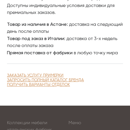
модели и оформляйте заказ.
Доступны индивидуальные условия доставки для
премиальных заказов.
По вопросам приобретения элитной мебели в
Астанае обращайтесь в Antonovich Home.
Товар из наличия в Астане:
доставка на следующий
день после оплаты
Товар под заказ в Италии:
доставка от 3-х недель
после оплаты заказа
Прямая поставка от фабрики
в любую точку мира
ЗАКАЗАТЬ УСЛУГУ ПРИМЕРКИ
ЗАПРОСИТЬ ПОЛНЫЙ КАТАЛОГ БРЕНДА
ПОЛУЧИТЬ ВАРИАНТЫ ОТДЕЛОК
Коллекции мебели
Меню