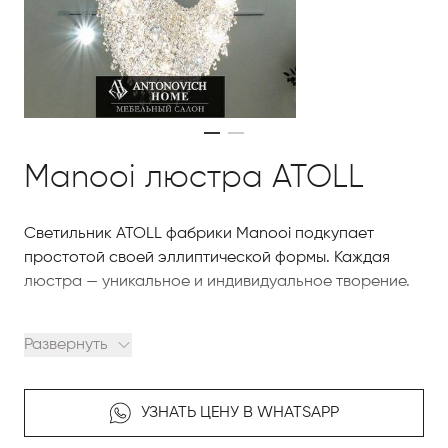
Manooi люстра ATOLL
Светильник ATOLL фабрики Manooi подкупает
простотой своей эллиптической формы. Каждая
люстра — уникальное и индивидуальное творение.
Атолл — идеальный выбор для холла, гостиной или
Развернуть
над обеденным столом. Вы можете заказать Атолл
как подвесной или потолочный светильник. Вы
можете выбрать комбинацию прозрачных или
УЗНАТЬ ЦЕНУ В WHATSAPP
цветных кристаллов 9 стандартных размеров или в