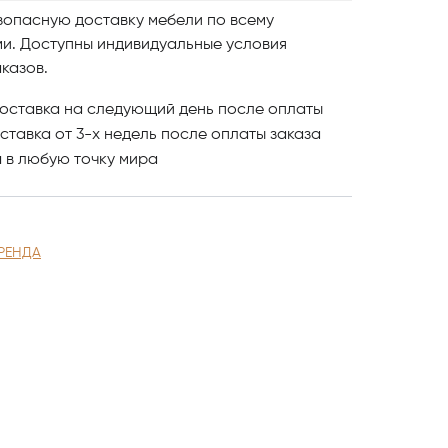
зопасную доставку мебели по всему
ми. Доступны индивидуальные условия
n Camillo имеет не только эстетический вид,
казов.
сть и функциональность.
оставка на следующий день после оплаты
цепцию «Сделано в Италии».
ставка от 3-х недель после оплаты заказа
и
в любую точку мира
разработаны в гармонии друг с другом и
 благодаря виртуозному использованию
нном дизайне.
РЕНДА
 вместе с нами!
бель в Астанае компании Bordignon Camillo,
лог, где разнообразные модели представлены
вайте понравившиеся модели и оформляйте
литной мебели в Астанае обращайтесь в