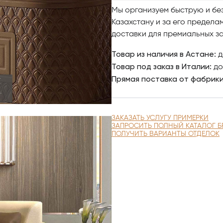
мебели.
Мы организуем быструю и бе
Казахстану и за его предела
Гадеробная комната Bordigno
доставки для премиальных за
но и надежность, долговечно
Товар из наличия в Астане:
д
Все это выражает общую кон
Товар под заказ в Италии:
до
Прямая поставка от фабрик
Эти коллекции TAYLOR & AVA 
выражают высокое качество
материалов
и сочетанию форм в совреме
ЗАКАЗАТЬ УСЛУГУ ПРИМЕРКИ
ЗАПРОСИТЬ ПОЛНЫЙ КАТАЛОГ Б
Создавайте элитный интерьер
ПОЛУЧИТЬ ВАРИАНТЫ ОТДЕЛОК
Чтобы купить итальянскую ме
изучайте наш интернет-ката
качественными фото, сравни
заказ.
По вопросам приобретения э