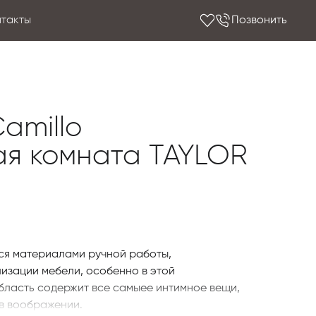
нтакты
Позвонить
amillo
я комната TAYLOR
ся материалами ручной работы,
изации мебели, особенно в этой
бласть содержит все самыее интимное вещи,
 в воображении.