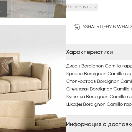
От платьев до часов, от драг
Развернуть
клатчей до обуви класса люк
обожают проводить время.
УЗНАТЬ ЦЕНУ В WHAT
Превосходство и качество р
«Сделано в Италии» являютс
компании Bordignon Camillo.
Характеристики
мастерами компании — это в
процецца производства колл
идеи до конечного продукта.
Диван Bordignon Camillo га
Кресло Bordignon Camillo г
Современный дизайн моделей 
Стол-остров Bordignon Cami
сбалансированных пропорци
Стеллажи Bordignon Camillo
уровне качества, для изыска
Кушетка Bordignon Camillo 
Шкафы Bordignon Camillo га
Все это благодаря уникальн
всегда обновляется через и
технологий.
Информация о доставк
Bordignon Camillo этими кол