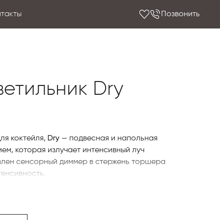
нтакты
Позвонить
ветильник Dry
Dry
для коктейля,
— подвесная и напольная
ием, которая излучает интенсивный луч
авлен сенсорный диммер в стержень торшера
тенсивность.