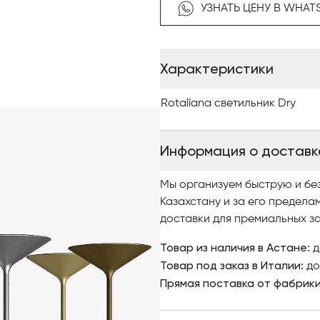
Чтобы купить итальянские св
УЗНАТЬ ЦЕНУ В WHAT
изучайте наш интернет-ката
качественными фото, сравни
заказ.
Характеристики
По вопросам приобретения с
Rotaliana светильник Dry
обращайтесь в Antonovich H
Информация о доставк
Мы организуем быструю и бе
Казахстану и за его предела
доставки для премиальных за
Товар из наличия в Астане:
д
Товар под заказ в Италии:
до
Прямая поставка от фабрик