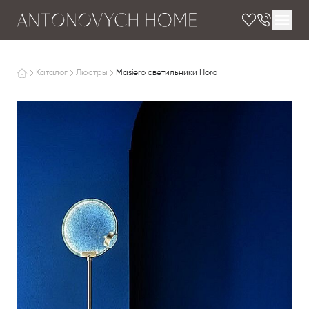
Каталог
Люстры
Masiero светильники Horo