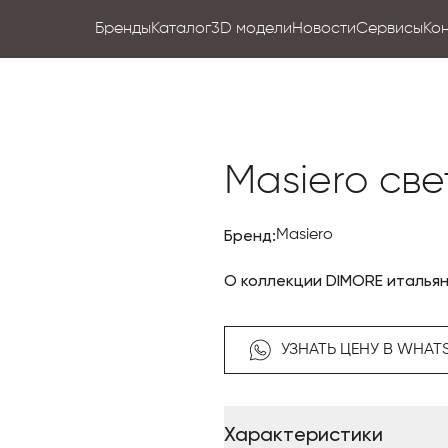
Бренды
Каталог
3D модели
Новости
Сервисы
Ко
Masiero све
Бренд:
Masiero
О коллекции DIMORE италья
УЗНАТЬ ЦЕНУ В WHAT
Характеристики