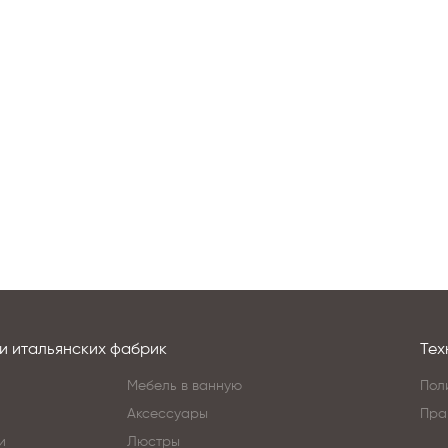
и итальянских фабрик
Тех
Мебель в ванную
Пол
Аксессуары
Пра
и
Люстры