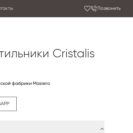
нтакты
Позвонить
тильники Cristalis
нской фабрики Masiero
SAPP