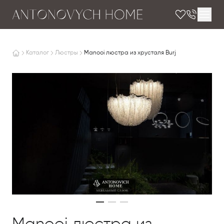
Каталог
Люстры
Manooi люстра из хрусталя Burj