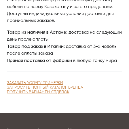
Мы организуем быструю и безопасную доставку
создает ни с чем не сравнимый эффект. Эта
мебели по всему Казахстану и за его пределами.
величественная люстра прекрасно подойдет для
Доступны индивидуальные условия доставки для
жилых и коммерческих помещений элитного класса.
премиальных заказов.
За каждой хрустальной люстрой Manooi кроется
Товар из наличия в Астане:
доставка на следующий
кропотливая работа команды профессиональных
день после оплаты
дизайнеров, до совершенства оттачивающих
Товар под заказ в Италии:
доставка от 3-х недель
визуальную и функциональную составляющие
после оплаты заказа
модели. За воплощение этих смелых проектов в
Прямая поставка от фабрики
в любую точку мира
жизнь ответственны наши мастера, превращающие
наработки дизайнеров в осязаемые произведения
искусства. Изящество наших световых решений
ЗАКАЗАТЬ УСЛУГУ ПРИМЕРКИ
достигается благодаря игре света в хрустале –
ЗАПРОСИТЬ ПОЛНЫЙ КАТАЛОГ БРЕНДА
создавая чарующие калейдоскопы отражений, он
ПОЛУЧИТЬ ВАРИАНТЫ ОТДЕЛОК
добавляет в ваши дни частичку магии.
Отдавая предпочтение светильникам компании
Manooi, Вы создаёте поистине престижный и
респектабельный интерьер, наполненный стилем и