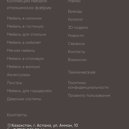
Коллекции мебели
Меню
комфортом.
итальянских фабрик
Бренды
Создавайте элитный интерьер вместе с нами!
Мебель в наличии
Каталог
Мебель в гостиную
3D модели
Чтобы купить светильники компании Manooi,
Мебель для спальни
Новости
изучайте наш интернет-каталог, где разнообразные
Мебель в кабинет
Сервисы
модели представлены качественными фото,
Мягкая мебель
Контакты
сравнивайте понравившиеся модели и оформляйте
Мебель в столовую
заказ.
Вакансии
Мебель в ванную
Технические
По вопросам приобретения коллекции
Аксессуары
обращайтесь в Центр итальянской мебели
Люстры
Политика
Antonovych Home в Астанае.
конфиденциальности
Мебель для гардероба
Правила пользования
Дверные системы
Контакты
Казахстан, г. Астана, ул. Амман, 10