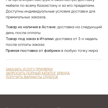
Мы организуем быструю и безопасную доставку
ответственны наши мастера, превращающие
мебели по всему Казахстану и за его пределами.
наработки дизайнеров в осязаемые произведения
Доступны индивидуальные условия доставки для
искусства. Изящество наших световых решений
премиальных заказов.
достигается благодаря игре света в хрустале –
создавая чарующие калейдоскопы отражений, он
Товар из наличия в Астане:
доставка на следующий
добавляет в ваши дни частичку магии.
день после оплаты
Товар под заказ в Италии:
доставка от 3-х недель
ARTIKOI является симбиозом сложности содержания
после оплаты заказа
и простоты формы: этот хрустальный ансамбль
Прямая поставка от фабрики
в любую точку мира
состоит из канонического силуэта Artica и
описывающего его прямоугольника – самой
простой, фундаментальной и безупречной фигуры.
ЗАКАЗАТЬ УСЛУГУ ПРИМЕРКИ
Вы можете заказать Artikoi с прозрачным или
ЗАПРОСИТЬ ПОЛНЫЙ КАТАЛОГ БРЕНДА
цветным хрусталем. Это световое решение
ПОЛУЧИТЬ ВАРИАНТЫ ОТДЕЛОК
доступно в разных размерах и формах. Модель
Artica+ полностью окаймована хрусталем.
Отдавая предпочтение светильникам компании
Manooi, Вы создаёте поистине престижный и