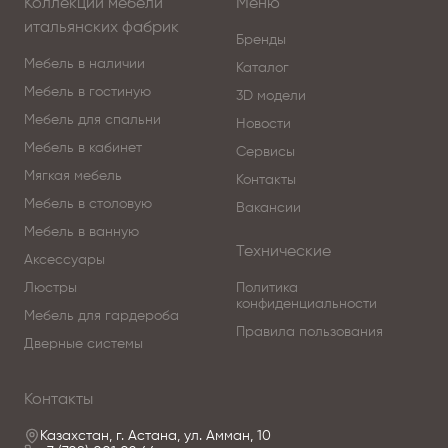
Коллекции мебели
Меню
респектабельный интерьер, наполненный стилем и
итальянских фабрик
комфортом.
Бренды
Мебель в наличии
Каталог
Создавайте элитный интерьер вместе с нами!
Мебель в гостиную
3D модели
Мебель для спальни
Новости
Чтобы купить светильники компании Manooi ,
Мебель в кабинет
Сервисы
изучайте наш интернет-каталог, где разнообразные
Мягкая мебель
Контакты
модели представлены качественными фото,
Мебель в столовую
сравнивайте понравившиеся модели и оформляйте
Вакансии
заказ.
Мебель в ванную
Технические
Аксессуары
По вопросам приобретения коллекции
Люстры
Политика
обращайтесь в Центр итальянской мебели
конфиденциальности
Мебель для гардероба
Antonovych Home в Астанае.
Правила пользования
Дверные системы
Контакты
Казахстан, г. Астана, ул. Амман, 10