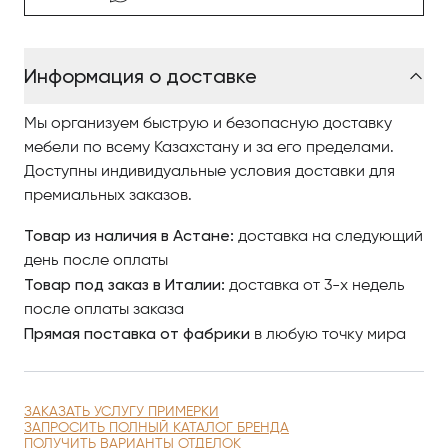
За каждой хрустальной люстрой Manooi кроется
кропотливая работа команды профессиональных
дизайнеров, до совершенства оттачивающих
Информация о доставке
визуальную и функциональную составляющие
модели. За воплощение этих смелых проектов в
жизнь ответственны наши мастера, превращающие
Мы организуем быструю и безопасную доставку
наработки дизайнеров в осязаемые произведения
мебели по всему Казахстану и за его пределами.
искусства. Изящество наших световых решений
Доступны индивидуальные условия доставки для
достигается благодаря игре света в хрустале –
премиальных заказов.
создавая чарующие калейдоскопы отражений, он
Товар из наличия в Астане:
доставка на следующий
добавляет в ваши дни частичку магии.
день после оплаты
Товар под заказ в Италии:
доставка от 3-х недель
Величественный хрустальный флагман
ARTICA
после оплаты заказа
вобрал в себя дух и философию Manooi, со
Прямая поставка от фабрики
в любую точку мира
временем став самым узнаваемым силуэтом нашего
бренда. Artica – это попытка придать форму хаосу и
очертить границы бесконечности. Удивительный
эллипсоид люстры Artica, переливающийся светом
ЗАКАЗАТЬ УСЛУГУ ПРИМЕРКИ
ЗАПРОСИТЬ ПОЛНЫЙ КАТАЛОГ БРЕНДА
тысяч кристаллов, станет украшением любого
ПОЛУЧИТЬ ВАРИАНТЫ ОТДЕЛОК