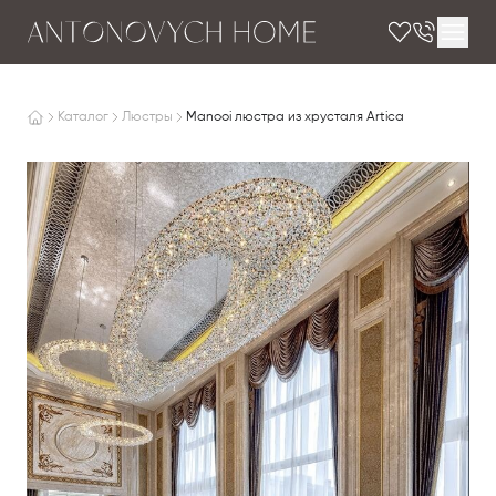
Каталог
Люстры
Manooi люстра из хрусталя Artica