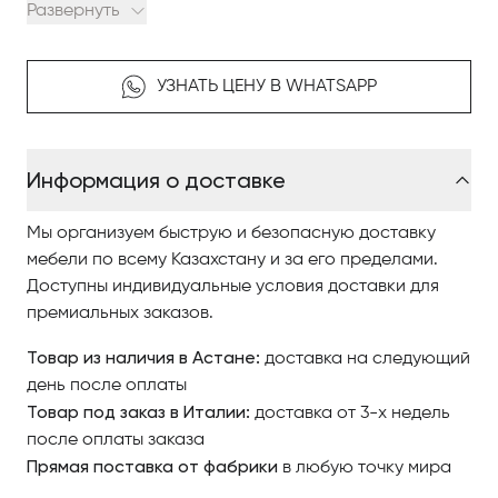
Развернуть
Используя только материалы самого высокого
качества, например, 24-каратное золото, латунь,
УЗНАТЬ ЦЕНУ В WHATSAPP
хрусталь и сваровски Crystal, Luxxu определяет
самые высокие и самые эксклюзивные стандарты в
каждом своём шедевре.
Информация о доставке
Слияние опыта мастеров с дерзким и талантливым
творчеством,поднимает их продукцию на уровень
Мы организуем быструю и безопасную доставку
искусства.
мебели по всему Казахстану и за его пределами.
Доступны индивидуальные условия доставки для
Каждый продукт в коллекции создан, чтобы создать
премиальных заказов.
изысканную атмосферу.
Товар из наличия в Астане:
доставка на следующий
Классическое вдохновение с современным
день после оплаты
подходом усиливает миссию Luxxu создавать
Товар под заказ в Италии:
доставка от 3-х недель
элегантные и неподвластные времени вещи.
после оплаты заказа
Отдавая предпочтение светильникам компании
Прямая поставка от фабрики
в любую точку мира
Luxxu, Вы создаёте поистине престижный и