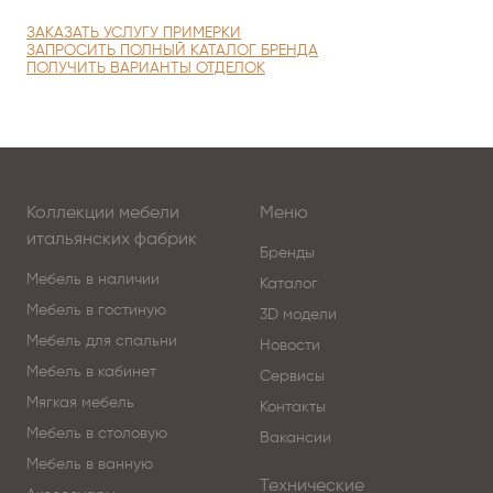
ЗАКАЗАТЬ УСЛУГУ ПРИМЕРКИ
ЗАПРОСИТЬ ПОЛНЫЙ КАТАЛОГ БРЕНДА
ПОЛУЧИТЬ ВАРИАНТЫ ОТДЕЛОК
Коллекции мебели
Меню
итальянских фабрик
Бренды
Мебель в наличии
Каталог
Мебель в гостиную
3D модели
Мебель для спальни
Новости
Мебель в кабинет
Сервисы
Мягкая мебель
Контакты
Мебель в столовую
Вакансии
Мебель в ванную
Технические