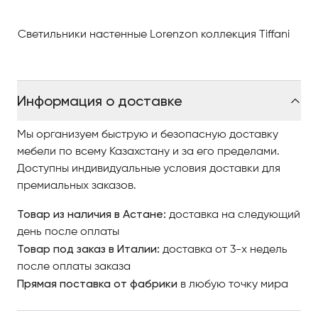
интерьеров.
Светильники настенные Lorenzon коллекция Tiffani
Цвета, формы, отдельные детали — все это
сливается воедино в удивительных светильниках
Cassiopea.
Информация о доставке
Чтобы купить светильники итальянской компании
Lorenzon, изучайте наш интернет-каталог, где
Мы организуем быструю и безопасную доставку
разнообразные модели представлены
мебели по всему Казахстану и за его пределами.
качественными фото, сравнивайте понравившиеся
Доступны индивидуальные условия доставки для
модели и оформляйте заказ.
премиальных заказов.
Товар из наличия в Астане:
доставка на следующий
По вопросам приобретения коллекции
день после оплаты
обращайтесь в Центр итальянской мебели
Товар под заказ в Италии:
доставка от 3-х недель
Antonovych Home в Астанае.
после оплаты заказа
Прямая поставка от фабрики
в любую точку мира