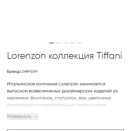
Lorenzon коллекция Tiffani
Бренд:
Lorenzon
Итальянская компания Lorenzon занимается
выпуском всевозможных дизайнерских изделий из
керамики: фонтанов, статуэток, ваз, цветочных
композиций и очаровательных светильников.
Развернуть
Отличительная особенность изделий этого бренда
— ручное изготовление и уникальное