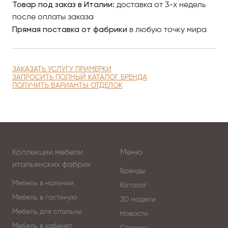
Товар под заказ в Италии:
доставка от 3-х недель
Antonovych Home в Астанае.
после оплаты заказа
Прямая поставка от фабрики
в любую точку мира
ЗАКАЗАТЬ УСЛУГУ ПРИМЕРКИ
ЗАПРОСИТЬ ПОЛНЫЙ КАТАЛОГ БРЕНДА
ПОЛУЧИТЬ ВАРИАНТЫ ОТДЕЛОК
Коллекции мебели
Меню
итальянских фабрик
Бренды
Мебель в наличии
Каталог
Мебель в гостиную
3D модели
Мебель для спальни
Новости
Мебель в кабинет
Сервисы