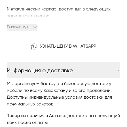
Металлический каркас, доступный в следующих
вариантах отделки:
- светлое золото
Развернуть
- чистая сталь
- мягкая слоновая кость
- черный баклажан
УЗНАТЬ ЦЕНУ В WHATSAPP
- черный никель
Медные подвесные цепочки из сатинированного
никеля или золотистого цвета.
Информация о доставке
Чтобы купить светильники итальянской компании
Мы организуем быструю и безопасную доставку
IDL, изучайте наш интернет-каталог, где
мебели по всему Казахстану и за его пределами.
разнообразные модели представлены
Доступны индивидуальные условия доставки для
качественными фото, сравнивайте понравившиеся
премиальных заказов.
модели и оформляйте заказ.
Товар из наличия в Астане:
доставка на следующий
По вопросам приобретения коллекции
день после оплаты
обращайтесь в Центр итальянской мебели