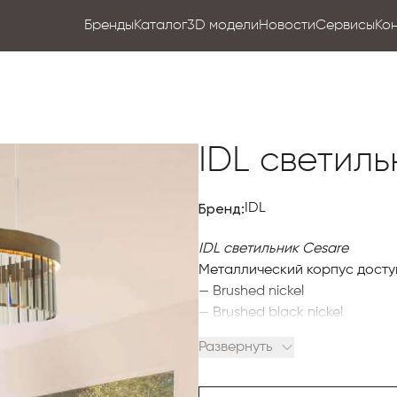
Бренды
Каталог
3D модели
Новости
Сервисы
Ко
IDL светиль
Бренд:
IDL
IDL светильник Cesare
Металлический корпус доступ
— Brushed nickel
— Brushed black nickel
— Brushed gold
Развернуть
— Brushed bronze
Муранское стекло доступно 