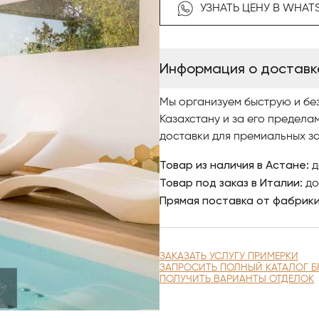
— Bronze
УЗНАТЬ ЦЕНУ В WHAT
— Fumé
— Crystal
Чтобы купить светильники ит
Информация о доставк
интернет-каталог, где разн
качественными фото, сравни
Мы организуем быструю и бе
заказ.
Казахстану и за его предела
доставки для премиальных за
По вопросам приобретения к
Астанае.
Товар из наличия в Астане:
д
Товар под заказ в Италии:
до
Прямая поставка от фабрик
ЗАКАЗАТЬ УСЛУГУ ПРИМЕРКИ
ЗАПРОСИТЬ ПОЛНЫЙ КАТАЛОГ Б
ПОЛУЧИТЬ ВАРИАНТЫ ОТДЕЛОК