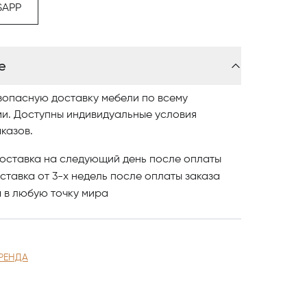
SAPP
альянской компании IDL, изучайте наш
е
ообразные модели представлены
вайте понравившиеся модели и оформляйте
зопасную доставку мебели по всему
ми. Доступны индивидуальные условия
казов.
оллекции обращайтесь в Antonovich Home в
оставка на следующий день после оплаты
ставка от 3-х недель после оплаты заказа
и
в любую точку мира
РЕНДА