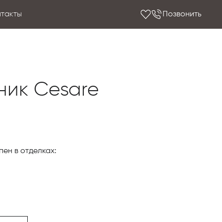
нтакты
Позвонить
ник Cesare
ен в отделках:
в следующих цветах: