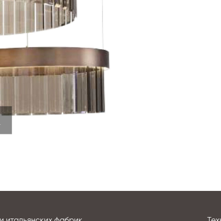
и итальянских фабрик
Тех