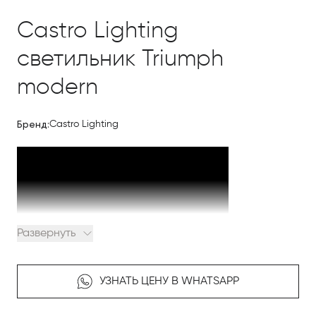
Castro Lighting
светильник Triumph
modern
Бренд:
Castro Lighting
Развернуть
Triumph
Коллекция
, выполненная исключительно из
латуни, является выражением современного
УЗНАТЬ ЦЕНУ В WHATSAPP
промышленного дизайна и праздником
авангардных технологий ручной работы.