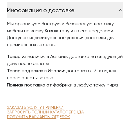
Информация о доставке
Теплый свет дизайна распространяется по
окружающему пространству, что делает его
Мы организуем быструю и безопасную доставку
идеальным для спальни, прихожей, ресторана или
мебели по всему Казахстану и за его пределами.
даже бара, чтобы создать более стильную
Доступны индивидуальные условия доставки для
атмосферу.
премиальных заказов.
Triumph задает тенденции и украшает самые
Товар из наличия в Астане:
доставка на следующий
престижные интерьерные проекты.
день после оплаты
Товар под заказ в Италии:
доставка от 3-х недель
На протяжении многих лет, накапливая опыт, Castro
после оплаты заказа
Lighting использует свое мастерство, ежегодно
Прямая поставка от фабрики
в любую точку мира
развивая более современные и более свежие
проекты, и выражая свою собственную идею
современности, элегантности, функциональности и
ЗАКАЗАТЬ УСЛУГУ ПРИМЕРКИ
универсальности.
ЗАПРОСИТЬ ПОЛНЫЙ КАТАЛОГ БРЕНДА
ПОЛУЧИТЬ ВАРИАНТЫ ОТДЕЛОК
Стремясь обеспечить профессионалов