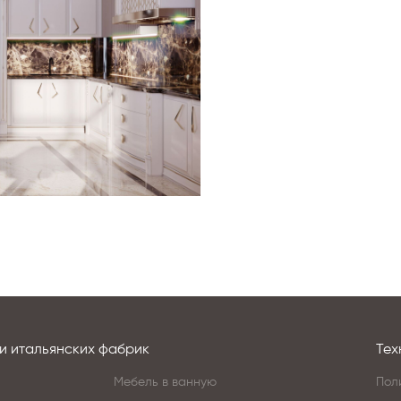
и итальянских фабрик
Тех
Мебель в ванную
Пол