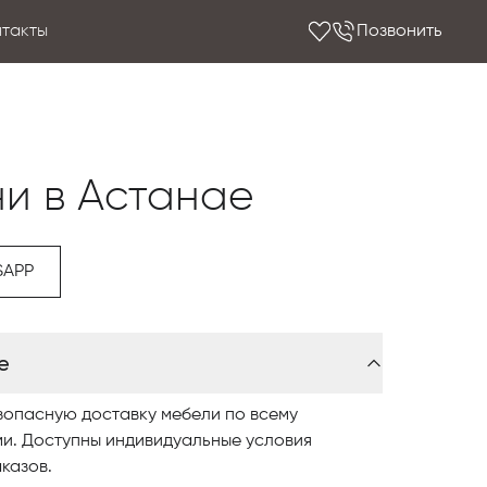
нтакты
Позвонить
ни в Астанае
SAPP
е
зопасную доставку мебели по всему
ми. Доступны индивидуальные условия
казов.