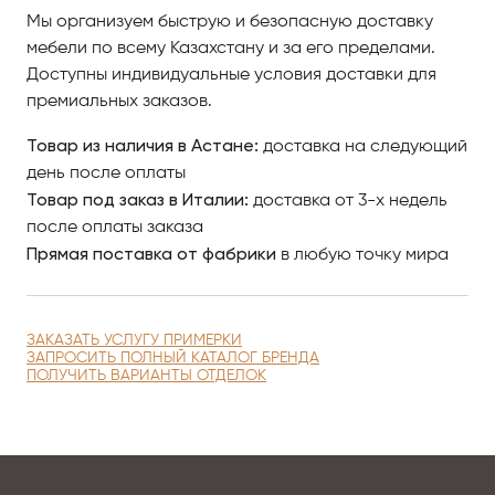
колоннами с выгравированными капителями и
Мы организуем быструю и безопасную доставку
доминирующий
изысканный старинный орнамент из
мебели по всему Казахстану и за его пределами.
сусального золота — настоящее произведение
Доступны индивидуальные условия доставки для
искусства.
премиальных заказов.
Товар из наличия в Астане:
доставка на следующий
Чтобы купить итальянскую мебель в Астанае
день после оплаты
компании Pregno, изучайте наш интернет-каталог,
Товар под заказ в Италии:
доставка от 3-х недель
где разнообразные модели представлены
после оплаты заказа
качественными фото, сравнивайте понравившиеся
Прямая поставка от фабрики
в любую точку мира
модели и оформляйте заказ.
По вопросам приобретения элитной мебели в
Астанае обращайтесь в Antonovich Home.
ЗАКАЗАТЬ УСЛУГУ ПРИМЕРКИ
ЗАПРОСИТЬ ПОЛНЫЙ КАТАЛОГ БРЕНДА
ПОЛУЧИТЬ ВАРИАНТЫ ОТДЕЛОК