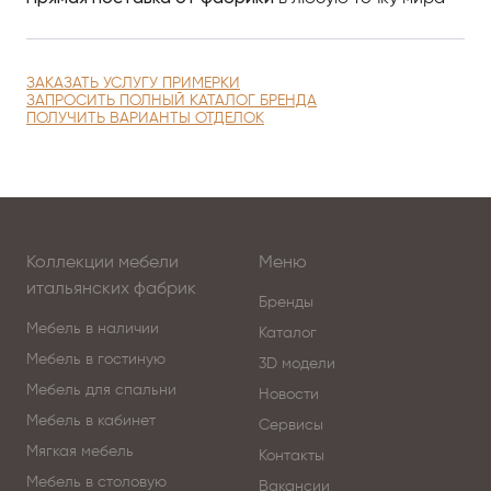
ЗАКАЗАТЬ УСЛУГУ ПРИМЕРКИ
ЗАПРОСИТЬ ПОЛНЫЙ КАТАЛОГ БРЕНДА
ПОЛУЧИТЬ ВАРИАНТЫ ОТДЕЛОК
Коллекции мебели
Меню
итальянских фабрик
Бренды
Мебель в наличии
Каталог
Мебель в гостиную
3D модели
Мебель для спальни
Новости
Мебель в кабинет
Сервисы
Мягкая мебель
Контакты
Мебель в столовую
Вакансии