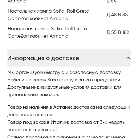
Armonia
В 84
Её отменная износоустойчивость и долговечность
позволяет пользоваться коллекцией десятки лет!
Настольная лампа Sofia-Roll Greta
Д 48 В 85
CorteZari кабинет Armonia
Выбирайте комфорт и богемный шик, ориентируясь
Напольная лампа Sofia-Roll Greta
Д 55 В 182
на цену: мебельный салон Центр итальянской
CorteZari кабинет Armonia
мебели Antonovych Home предлагает купить
кабинет из Италии CorteZari по самой приемлемой
цене в Астане.
Информация о доставке
Мы организуем быструю и безопасную доставку
мебели по всему Казахстану и за его пределами.
Доступны индивидуальные условия доставки для
премиальных заказов.
Товар из наличия в Астане:
доставка на следующий
день после оплаты
Товар под заказ в Италии:
доставка от 3-х недель
после оплаты заказа
Прямая поставка от фабрики
в любую точку мира