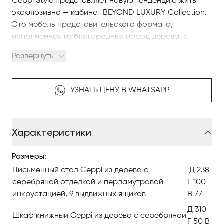
Ceppi Style представляет новую тенденцию жить
эксклюзивно — кабинет BEYOND LUXURY Collection.
Это мебель представительского формата,
исполненная из благородных пород дерева, с
богатой отделкой, актуальна для респектабельных
Развернуть
кабинетов.
Мебель для кабинета BEYOND LUXURY Collection
УЗНАТЬ ЦЕНУ В WHATSAPP
позволяет создать комфортную творческую
атмосферу, организовав рабочее пространство по
индивидуальному вкусу.
Характеристики
Кабинет Ceppi Style — это симметрия, правильные
Размеры:
линии, баланс и гармония.
Письменный стол Ceppi из дерева с
Д 238
Кабинет Ceppi Style — это элегантный шик и
серебряной отделкой и перламутровой
Г 100
спокойная роскошь.
инкрустацией, 9 выдвижных ящиков
В 77
Д 310
Шкаф книжный Ceppi из дерева с серебряной
Ceppi Style идёт в ногу со временем, но чтит
Г 50 В