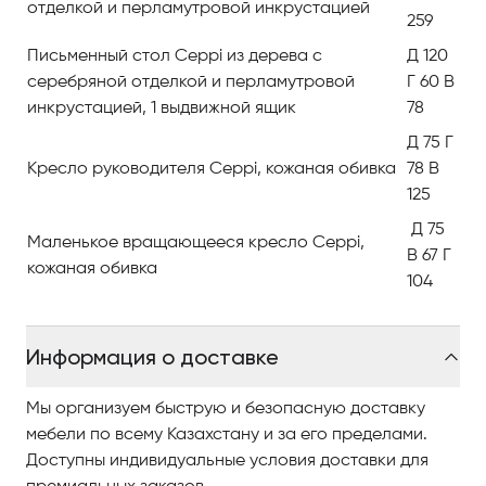
отделкой и перламутровой инкрустацией
традиции. Какие бы модные веяния не были
259
воплощены в новых коллекциях, два правила
Письменный стол Ceppi из дерева с
Д 120
остаются незыблемыми: богемный стиль и
серебряной отделкой и перламутровой
Г 60 В
непревзойдённое качество.
инкрустацией, 1 выдвижной ящик
78
Коллекция мебели для кабинета включает:
Д 75 Г
письменный стол, книжный шкаф, компьютерный
Кресло руководителя Ceppi, кожаная обивка
78 В
стол, комод, вращающиеся кресла.
125
Д 75
Маленькое вращающееся кресло Ceppi,
В 67 Г
кожаная обивка
104
Информация о доставке
Мы организуем быструю и безопасную доставку
мебели по всему Казахстану и за его пределами.
Доступны индивидуальные условия доставки для